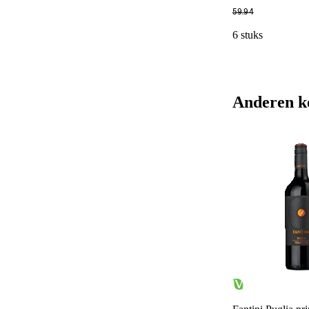
59
.
94
6 stuks
Anderen k