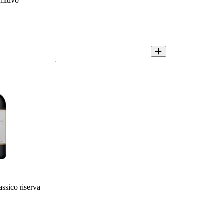
imitivo
assico riserva