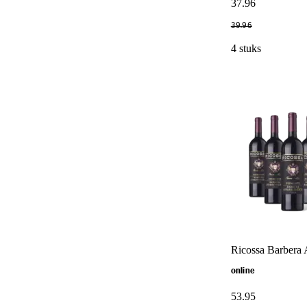
37
.
96
39
.
96
4 stuks
Ricossa Barbera 
online
53
.
95