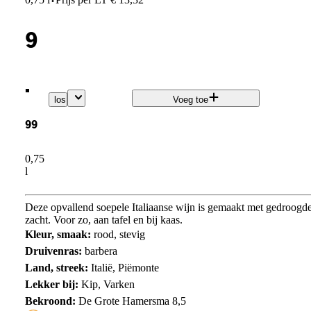
·
9
.
los
Voeg toe
99
0,75
l
Deze opvallend soepele Italiaanse wijn is gemaakt met gedroogde
zacht. Voor zo, aan tafel en bij kaas.
Kleur, smaak:
rood, stevig
Druivenras:
barbera
Land, streek:
Italië, Piëmonte
Lekker bij:
Kip, Varken
Bekroond:
De Grote Hamersma 8,5