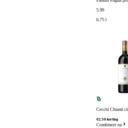
Fantini Puglia pr
5
.
99
0,75 l
Cecchi Chianti cl
€1.50 korting
Combineer nu