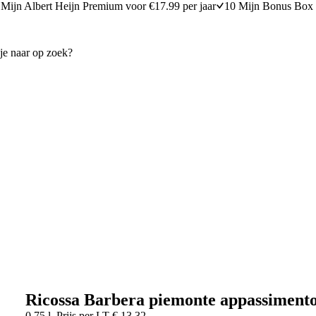
Mijn Albert Heijn Premium voor €17.99 per jaar
10 Mijn Bonus Box 
Ricossa Barbera piemonte appassiment
0,75 l
Prijs per
LT
€
13,32