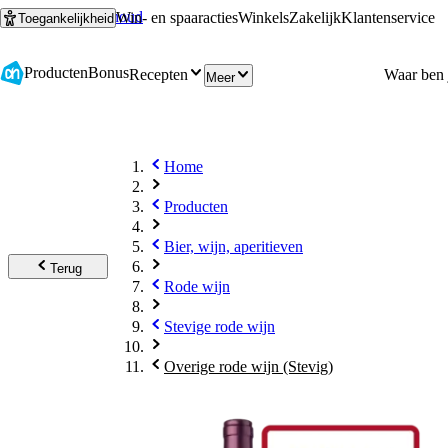
Ga naar hoofdinhoud
Ga naar zoeken
Win- en spaaracties
Winkels
Zakelijk
Klantenservice
Toegankelijkheid
Producten
Bonus
Recepten
Meer
Home
Producten
Bier, wijn, aperitieven
Terug
Rode wijn
Stevige rode wijn
Overige rode wijn (Stevig)