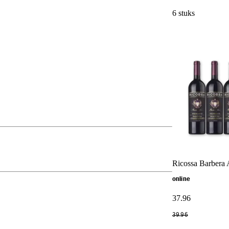
6 stuks
Ricossa Barbera 
online
37
.
96
39
.
96