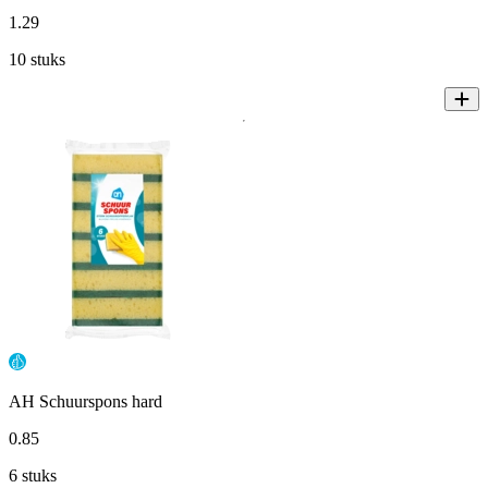
1
.
29
10 stuks
AH Schuurspons hard
0
.
85
6 stuks