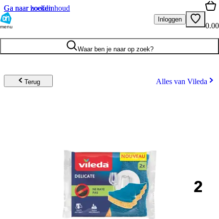
Ga naar hoofdinhoud
Ga naar zoeken
Inloggen
0.00
menu
Waar ben je naar op zoek?
Alles van Vileda
Terug
2
.