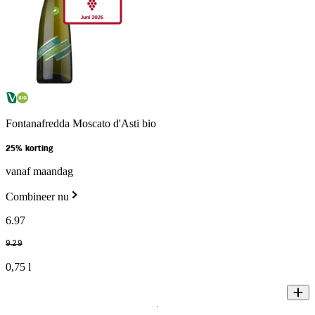
Fontanafredda Moscato d'Asti bio
25% korting
vanaf maandag
Combineer nu
6
.
97
9
.
29
0,75 l