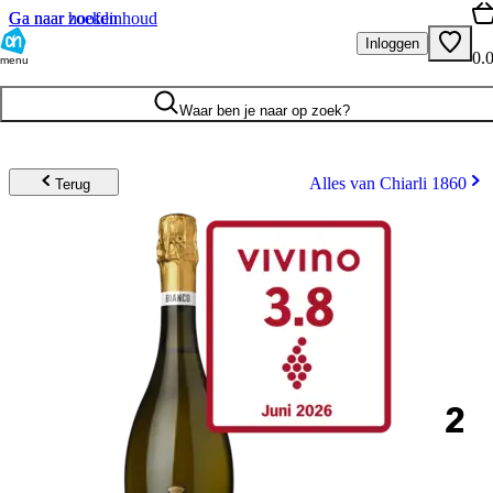
Ga naar hoofdinhoud
Ga naar zoeken
Inloggen
0.
menu
Waar ben je naar op zoek?
Alles van Chiarli 1860
Terug
2
.