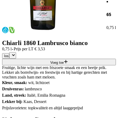
65
0,75 l
Chiarli 1860 Lambrusco bianco
·
0,75 l
Prijs per
LT
€
3,53
los
Voeg toe
Fruitige, lichte wijn met een friszoete smaak en een beetje prik.
Lekker als borrelwijn- en feestwijn en bij hartige gerechten met
vruchten zoals ham met meloen.
Kleur, smaak:
wit, lichtzoet
Druivenras:
lambrusco
Land, streek:
Italië, Emilia Romagna
Lekker bij:
Kaas, Dessert
Prijsfavorieten: topkwaliteit en altijd laaggeprijsd