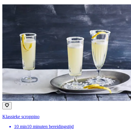
Klassieke scroppino
10
min
10 minuten bereidingstijd