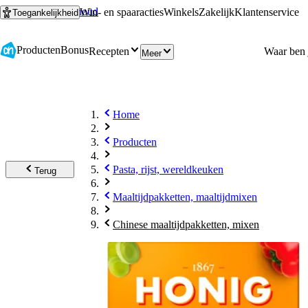
Ga naar hoofdinhoud
Ga naar zoeken
Win- en spaaracties
Winkels
Zakelijk
Klantenservice
Toegankelijkheid
Producten
Bonus
Recepten
Meer
Home
Producten
Pasta, rijst, wereldkeuken
Terug
Maaltijdpakketten, maaltijdmixen
Chinese maaltijdpakketten, mixen