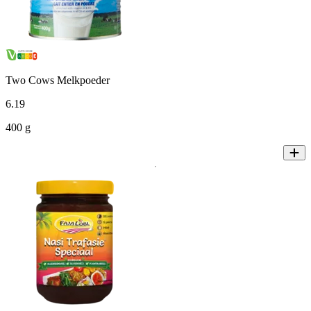
Two Cows Melkpoeder
6
.
19
400 g