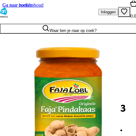
Ga naar hoofdinhoud
Ga naar zoeken
Inloggen
0.
menu
Waar ben je naar op zoek?
3
.