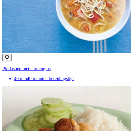
Pindasoep met citroengras
40
min
40 minuten bereidingstijd