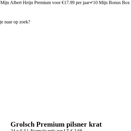
Mijn Albert Heijn Premium voor €17.99 per jaar
10 Mijn Bonus Box 
Grolsch Premium pilsner krat
24 x 0,3 l
Normale prijs per
LT
€
2,68