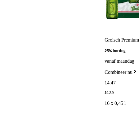
Grolsch Premium 
25% korting
vanaf maandag
Combineer nu
14
.
47
19
.
29
16 x 0,45 l