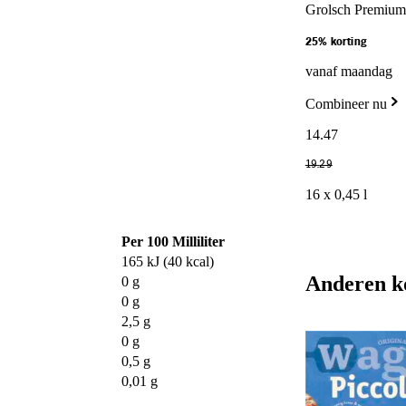
Grolsch Premium 
25% korting
vanaf maandag
Combineer nu
14
.
47
19
.
29
16 x 0,45 l
Per 100 Milliliter
165 kJ (40 kcal)
Anderen k
0 g
0 g
2,5 g
0 g
0,5 g
0,01 g