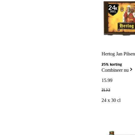
Hertog Jan Pilsene
25% korting
Combineer nu
15
.
99
21
.
32
24 x 30 cl