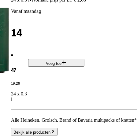
·
vanaf maandag
14
.
Voeg toe
47
19
.
29
24 x 0,3
l
Alle Heineken, Grolsch, Brand of Bavaria multipacks of kratten*
Bekijk alle producten