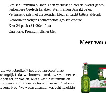
Grolsch Premium pilsner is een verfrissend bier dat wordt gebro
herkenbare Grolsch karakter. Want samen Smaakt beter.
Verfrissend pils met diepgouden kleur en zacht-bittere afdronk
Gebrouwen volgens eeuwenoude grolsch-traditie
Krat 24-pack (24×30cl, fles)
Categorie: Premium pilsner bier
Meer van 
n die we gebruiken? het brouwproces? onze
o belangrijk is dat we brouwen omdat we van mensen
onden willen voelen. Met elkaar. Met familie en
e brouwen voor momenten tussen mensen. Niet voor
levens. Nee. We weten allemaal wat echt gelukkig