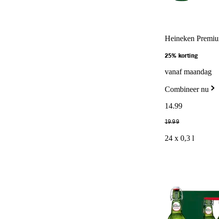
Heineken Premium
25% korting
vanaf maandag
Combineer nu
14
.
99
19
.
99
24 x 0,3 l