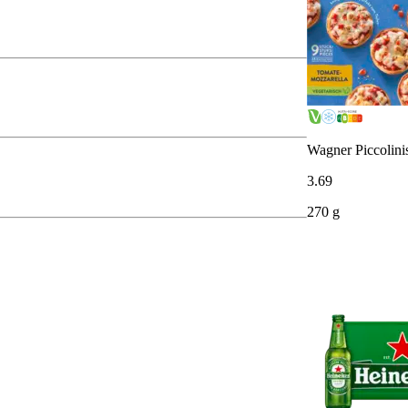
Wagner Piccolini
3
.
69
270 g