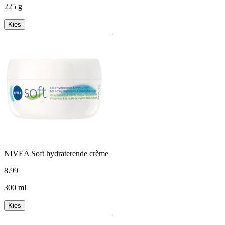
225 g
Kies
NIVEA Soft hydraterende crème
8
.
99
300 ml
Kies