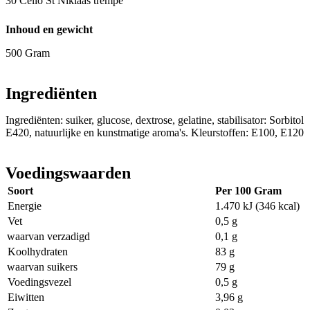
30 Cello St Niklaas trempe
Inhoud en gewicht
500 Gram
Ingrediënten
Ingrediënten: suiker, glucose, dextrose, gelatine, stabilisator: Sorbitol
E420, natuurlijke en kunstmatige aroma's. Kleurstoffen: E100, E120
Voedingswaarden
Soort
Per 100 Gram
Energie
1.470 kJ (346 kcal)
Vet
0,5 g
waarvan verzadigd
0,1 g
Koolhydraten
83 g
waarvan suikers
79 g
Voedingsvezel
0,5 g
Eiwitten
3,96 g