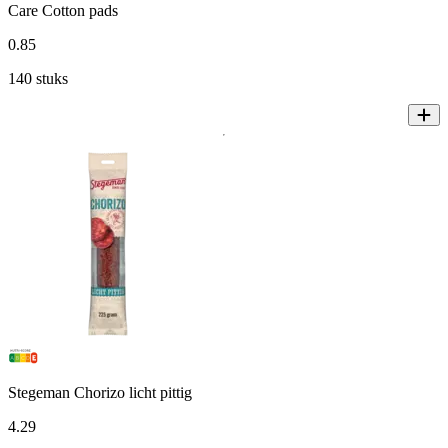
Care Cotton pads
0
.
85
140 stuks
Stegeman Chorizo licht pittig
4
.
29