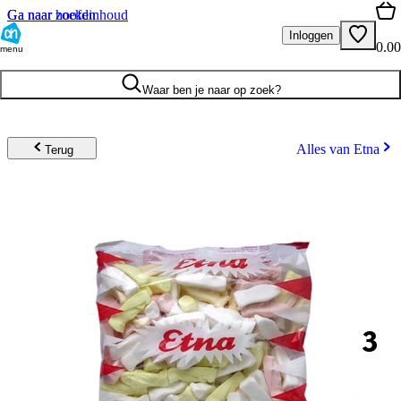
Ga naar hoofdinhoud
Ga naar zoeken
Inloggen
0.00
menu
Waar ben je naar op zoek?
Alles van Etna
Terug
3
.