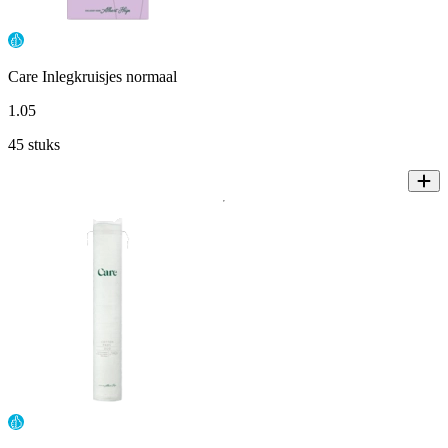
Care Inlegkruisjes normaal
1
.
05
45 stuks