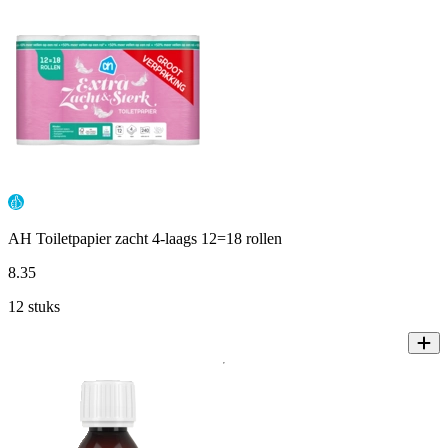
AH Toiletpapier zacht 4-laags 12=18 rollen
8
.
35
12 stuks