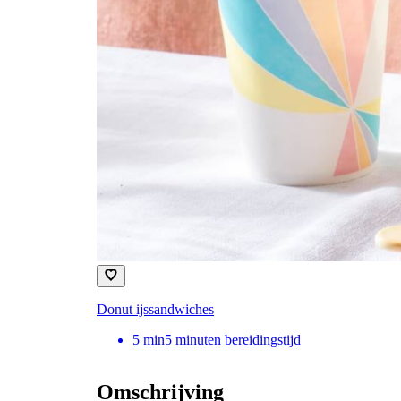
Donut ijssandwiches
5
min
5 minuten bereidingstijd
Omschrijving