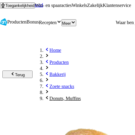
Ga naar hoofdinhoud
Ga naar zoeken
Win- en spaaracties
Winkels
Zakelijk
Klantenservice
Toegankelijkheid
Producten
Bonus
Recepten
Meer
Home
Producten
Bakkerij
Terug
Zoete snacks
Donuts, Muffins