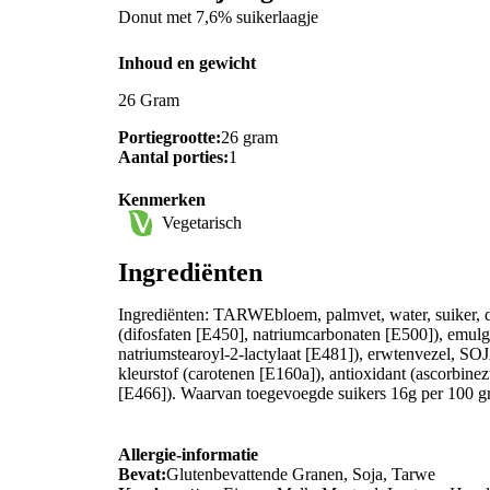
Donut met 7,6% suikerlaagje
Inhoud en gewicht
26 Gram
Portiegrootte:
26 gram
Aantal porties:
1
Kenmerken
Vegetarisch
Ingrediënten
Ingrediënten: TARWEbloem, palmvet, water, suiker, de
(difosfaten [E450], natriumcarbonaten [E500]), emulg
natriumstearoyl-2-lactylaat [E481]), erwtenvezel
kleurstof (carotenen [E160a]), antioxidant (ascorbin
[E466]). Waarvan toegevoegde suikers 16g per 100 
Allergie-informatie
Bevat:
Glutenbevattende Granen, Soja, Tarwe