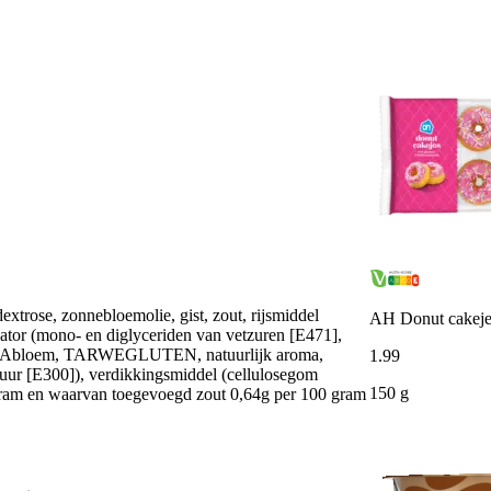
xtrose, zonnebloemolie, gist, zout, rijsmiddel
AH Donut cakeje
ator (mono- en diglyceriden van vetzuren [E471],
, SOJAbloem, TARWEGLUTEN, natuurlijk aroma,
1
.
99
ezuur [E300]), verdikkingsmiddel (cellulosegom
150 g
gram en waarvan toegevoegd zout 0,64g per 100 gram