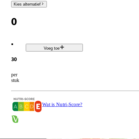
Kies alternatief
0
.
Voeg toe
30
per
stuk
Wat is Nutri-Score?