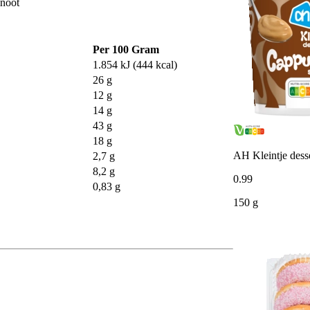
lnoot
Per 100 Gram
1.854 kJ (444 kcal)
26 g
12 g
14 g
43 g
18 g
AH Kleintje dess
2,7 g
8,2 g
0
.
99
0,83 g
150 g