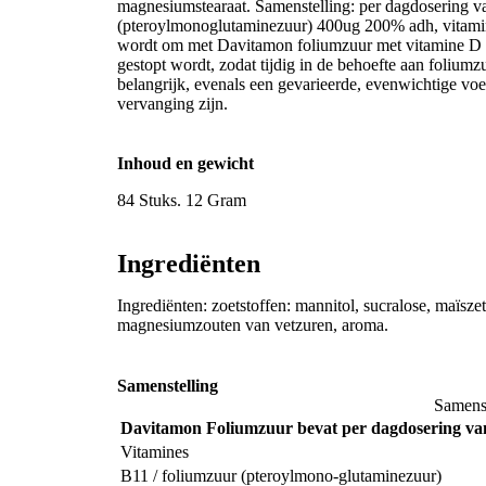
magnesiumstearaat. Samenstelling: per dagdosering van
(pteroylmonoglutaminezuur) 400ug 200% adh, vitamin
wordt om met Davitamon foliumzuur met vitamine D te
gestopt wordt, zodat tijdig in de behoefte aan foliumz
belangrijk, evenals een gevarieerde, evenwichtige v
vervanging zijn.
Inhoud en gewicht
84 Stuks. 12 Gram
Ingrediënten
Ingrediënten: zoetstoffen: mannitol, sucralose, maïsze
magnesiumzouten van vetzuren, aroma.
Samenstelling
Samenst
Davitamon Foliumzuur bevat per dagdosering van 
Vitamines
B11 / foliumzuur (pteroylmono-glutaminezuur)