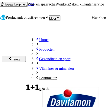
Ga naar hoofdinhoud
Ga naar zoeken
Win- en spaaracties
Winkels
Zakelijk
Klantenservice
Toegankelijkheid
Producten
Bonus
Recepten
Meer
Home
Producten
Gezondheid en sport
Terug
Vitamines & mineralen
Foliumzuur
1+1
gratis