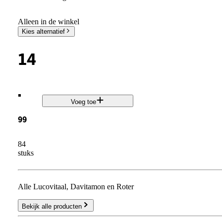
Alleen in de winkel
Kies alternatief
14
.
Voeg toe
99
84
stuks
Alle Lucovitaal, Davitamon en Roter
Bekijk alle producten