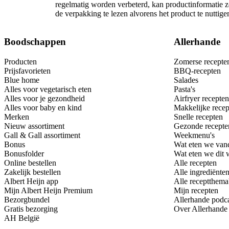
regelmatig worden verbeterd, kan productinformatie zo
de verpakking te lezen alvorens het product te nutti
Boodschappen
Allerhande
Producten
Zomerse recepte
Prijsfavorieten
BBQ-recepten
Blue home
Salades
Alles voor vegetarisch eten
Pasta's
Alles voor je gezondheid
Airfryer recepten
Alles voor baby en kind
Makkelijke recep
Merken
Snelle recepten
Nieuw assortiment
Gezonde recepte
Gall & Gall assortiment
Weekmenu's
Bonus
Wat eten we van
Bonusfolder
Wat eten we dit
Online bestellen
Alle recepten
Zakelijk bestellen
Alle ingrediënte
Albert Heijn app
Alle receptthema
Mijn Albert Heijn Premium
Mijn recepten
Bezorgbundel
Allerhande podc
Gratis bezorging
Over Allerhande
AH België