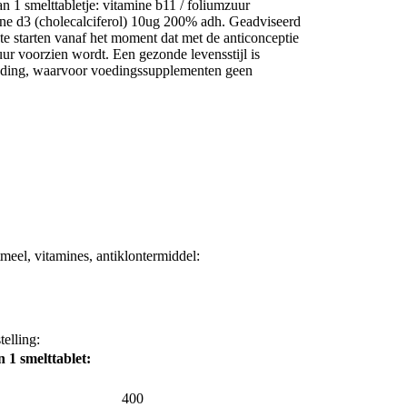
 1 smelttabletje: vitamine b11 / foliumzuur
e d3 (cholecalciferol) 10ug 200% adh. Geadviseerd
 starten vanaf het moment dat met de anticonceptie
uur voorzien wordt. Een gezonde levensstijl is
oeding, waarvoor voedingssupplementen geen
tmeel, vitamines, antiklontermiddel:
elling:
1 smelttablet:
400