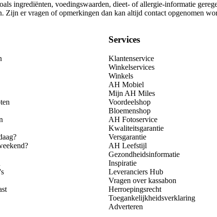
als ingrediënten, voedingswaarden, dieet- of allergie-informatie gereg
gen. Zijn er vragen of opmerkingen dan kan altijd contact opgenomen wo
Services
n
Klantenservice
Winkelservices
Winkels
AH Mobiel
Mijn AH Miles
ten
Voordeelshop
Bloemenshop
n
AH Fotoservice
Kwaliteitsgarantie
daag?
Versgarantie
 weekend?
AH Leefstijl
Gezondheidsinformatie
n
Inspiratie
's
Leveranciers Hub
Vragen over kassabon
ast
Herroepingsrecht
Toegankelijkheidsverklaring
Adverteren