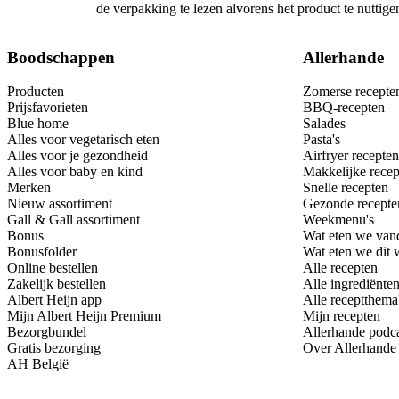
de verpakking te lezen alvorens het product te nutti
Boodschappen
Allerhande
Producten
Zomerse recepte
Prijsfavorieten
BBQ-recepten
Blue home
Salades
Alles voor vegetarisch eten
Pasta's
Alles voor je gezondheid
Airfryer recepten
Alles voor baby en kind
Makkelijke recep
Merken
Snelle recepten
Nieuw assortiment
Gezonde recepte
Gall & Gall assortiment
Weekmenu's
Bonus
Wat eten we van
Bonusfolder
Wat eten we dit
Online bestellen
Alle recepten
Zakelijk bestellen
Alle ingrediënte
Albert Heijn app
Alle receptthema
Mijn Albert Heijn Premium
Mijn recepten
Bezorgbundel
Allerhande podc
Gratis bezorging
Over Allerhande
AH België