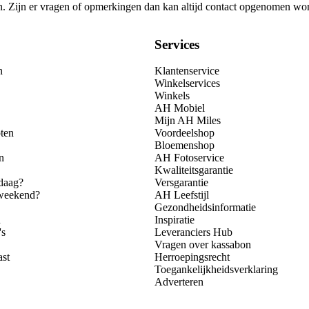
gen. Zijn er vragen of opmerkingen dan kan altijd contact opgenomen wo
Services
n
Klantenservice
Winkelservices
Winkels
AH Mobiel
Mijn AH Miles
ten
Voordeelshop
Bloemenshop
n
AH Fotoservice
Kwaliteitsgarantie
daag?
Versgarantie
 weekend?
AH Leefstijl
Gezondheidsinformatie
n
Inspiratie
's
Leveranciers Hub
Vragen over kassabon
ast
Herroepingsrecht
Toegankelijkheidsverklaring
Adverteren