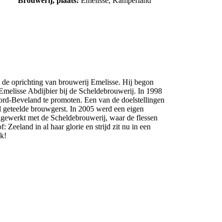
Brouwerij, plaats:
Emelisse, Kamperland
 de oprichting van brouwerij Emelisse. Hij begon
Emelisse Abdijbier bij de Scheldebrouwerij. In 1998
ord-Beveland te promoten. Een van de doelstellingen
l geteelde brouwgerst. In 2005 werd een eigen
ewerkt met de Scheldebrouwerij, waar de flessen
 Zeeland in al haar glorie en strijd zit nu in een
ak!