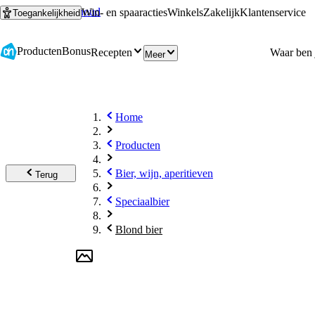
Ga naar hoofdinhoud
Ga naar zoeken
Win- en spaaracties
Winkels
Zakelijk
Klantenservice
Toegankelijkheid
Producten
Bonus
Recepten
Meer
Home
Producten
Bier, wijn, aperitieven
Terug
Speciaalbier
Blond bier