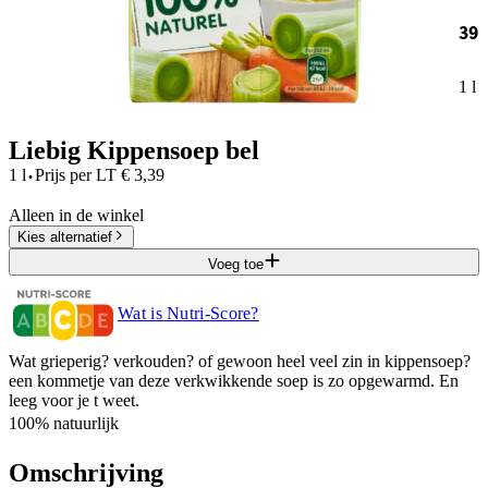
39
1 l
Liebig Kippensoep bel
·
1 l
Prijs per
LT
€
3,39
Alleen in de winkel
Kies alternatief
Voeg toe
Wat is Nutri-Score?
Wat grieperig? verkouden? of gewoon heel veel zin in kippensoep?
een kommetje van deze verkwikkende soep is zo opgewarmd. En
leeg voor je t weet.
100% natuurlijk
Omschrijving