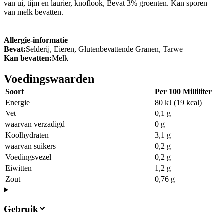
van ui, tijm en laurier, knoflook, Bevat 3% groenten. Kan sporen
van melk bevatten.
Allergie-informatie
Bevat:
Selderij, Eieren, Glutenbevattende Granen, Tarwe
Kan bevatten:
Melk
Voedingswaarden
Soort
Per 100 Milliliter
Energie
80 kJ (19 kcal)
Vet
0,1 g
waarvan verzadigd
0 g
Koolhydraten
3,1 g
waarvan suikers
0,2 g
Voedingsvezel
0,2 g
Eiwitten
1,2 g
Zout
0,76 g
Gebruik