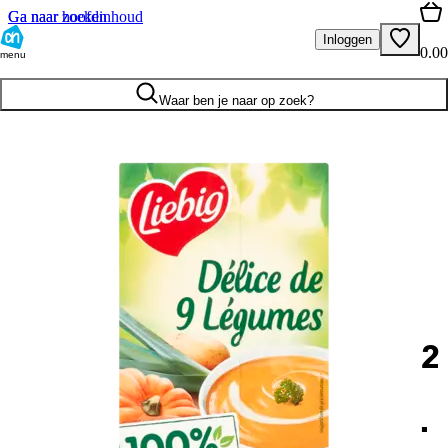
Ga naar hoofdinhoud
Ga naar zoeken
Inloggen
0.00
menu
Waar ben je naar op zoek?
2
.