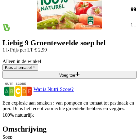
99
1 l
Liebig 9 Groenteweelde soep bel
·
1 l
Prijs per
LT
€
2,99
Alleen in de winkel
Kies alternatief
Voeg toe
Wat is Nutri-Score?
Een explosie aan smaken : van pompoen en tomaat tot pastinaak en
prei. Dit is het recept voor echte groenteliefhebbers en veggies.
100% natuurlijk
Omschrijving
Soep