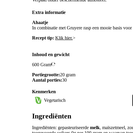
Extra informatie
Ahaatje
In combinatie met Gruyere rasp een mooie basis voor 
Recept tip:
Klik hier.
>
Inhoud en gewicht
600 Gram
Portiegrootte:
20 gram
Aantal porties:
30
Kenmerken
Vegetarisch
Ingrediënten
Ingrediënten: gepasteuriseerde
melk
, maïszetmeel, zo
toegevoegde suikers 0g per 100 gram en waarvan toe