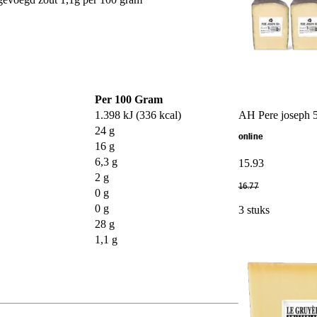
Per 100 Gram
1.398 kJ (336 kcal)
AH Pere joseph 
24 g
online
16 g
6,3 g
15
.
93
2 g
16
.
77
0 g
0 g
3 stuks
28 g
1,1 g