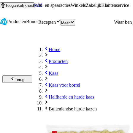
Ga naar hoofdinhoud
Ga naar zoeken
Win- en spaaracties
Winkels
Zakelijk
Klantenservice
Toegankelijkheid
Producten
Bonus
Recepten
Meer
Home
Producten
Kaas
Terug
Kaas voor borrel
Halfharde en harde kaas
Buitenlandse harde kazen