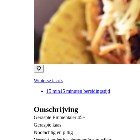
Winterse taco's
15
min
15 minuten bereidingstijd
Omschrijving
Geraspte Emmentaler 45+
Geraspte kaas
Nootachtig en pittig
Verpakt onder beschermende atmosfeer.