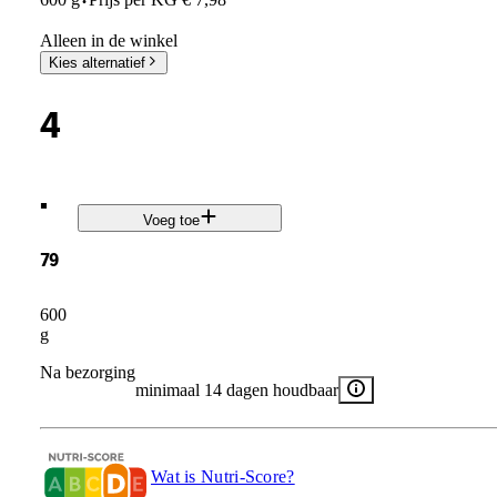
·
Alleen in de winkel
Kies alternatief
4
.
Voeg toe
79
600
g
Na bezorging
minimaal 14 dagen houdbaar
Wat is Nutri-Score?