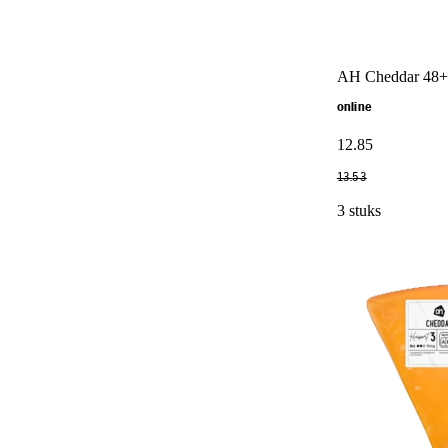
AH Cheddar 48+
online
12
.
85
13
.
53
3 stuks