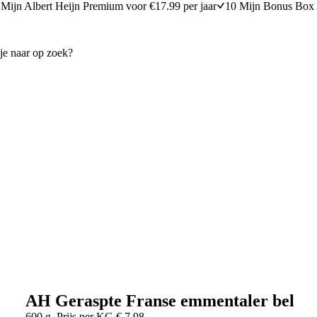
Mijn Albert Heijn Premium voor €17.99 per jaar
10 Mijn Bonus Box 
AH Geraspte Franse emmentaler bel
600 g
Prijs per
KG
€
7,98