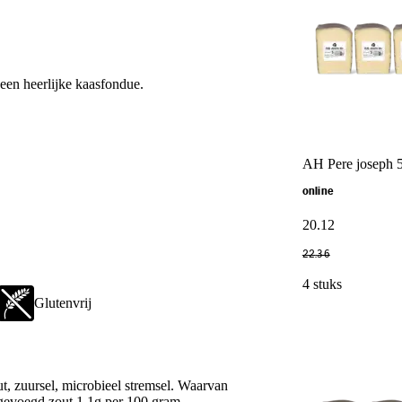
een heerlijke kaasfondue.
AH Pere joseph 
online
20
.
12
22
.
36
4 stuks
Glutenvrij
ut, zuursel, microbieel stremsel. Waarvan
gevoegd zout 1,1g per 100 gram