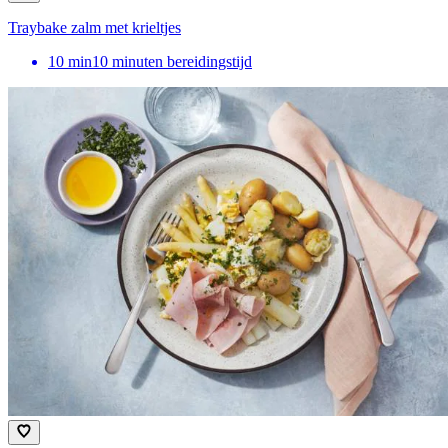
Traybake zalm met krieltjes
10
min
10 minuten bereidingstijd