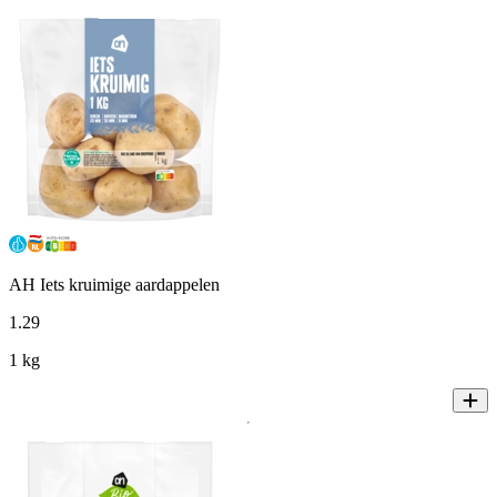
AH Iets kruimige aardappelen
1
.
29
1 kg