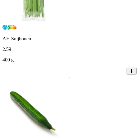
AH Snijbonen
2
.
59
400 g