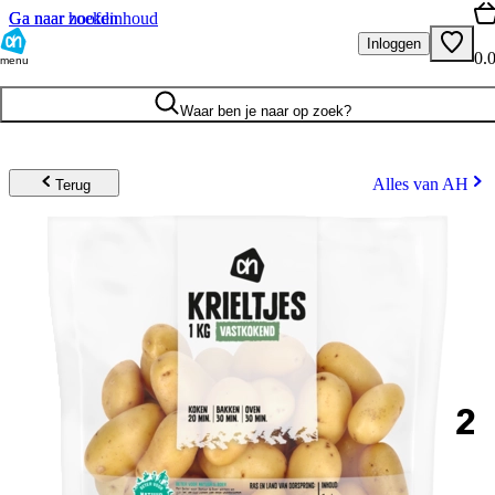
Ga naar hoofdinhoud
Ga naar zoeken
Inloggen
0.
menu
Waar ben je naar op zoek?
Alles van AH
Terug
2
.