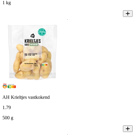
1 kg
AH Krieltjes vastkokend
1
.
79
500 g