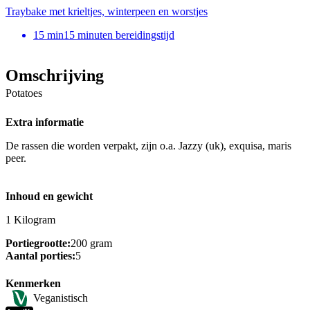
Traybake met krieltjes, winterpeen en worstjes
15
min
15 minuten bereidingstijd
Omschrijving
Potatoes
Extra informatie
De rassen die worden verpakt, zijn o.a. Jazzy (uk), exquisa, maris
peer.
Inhoud en gewicht
1 Kilogram
Portiegrootte:
200 gram
Aantal porties:
5
Kenmerken
Veganistisch