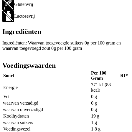
Glutenvrij
Lactosevrij
Ingrediënten
Ingrediënten: Waarvan toegevoegde suikers 0g per 100 gram en
waarvan toegevoegd zout 0g per 100 gram
Voedingswaarden
Per 100
Soort
RI*
Gram
371 kJ (88
Energie
kcal)
Vet
0 g
waarvan verzadigd
0 g
waarvan onverzadigd
0 g
Koolhydraten
19 g
waarvan suikers
1 g
Voedingsvezel
1,8 g