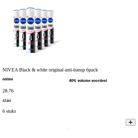
NIVEA Black & white original anti-transp 6pack
online
40% volume voordeel
28
.
76
47
.
94
6 stuks