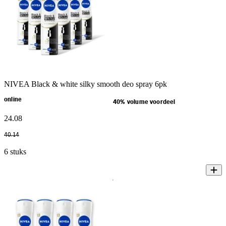
NIVEA Black & white silky smooth deo spray 6pk
online
40% volume voordeel
24
.
08
40
.
14
6 stuks