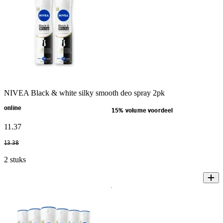
NIVEA Black & white silky smooth deo spray 2pk
online
15% volume voordeel
11
.
37
13
.
38
2 stuks