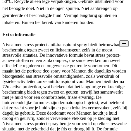
50℃. Recycle alleen lege verpakkingen. Gebruik uitsluitend voor
het beoogde doel. Niet in de ogen spuiten. Niet aanbrengen op
geïrriteerde of beschadigde huid. Vermijd langdurig spuiten en
inhaleren. Buiten het bereik van kinderen houden.
Extra informatie
Nivea men stress protect anti-transpirant spray biedt betrouwbare
bescherming tegen zweet en lichaamsgeur, zelfs in de meest
stressvolle situaties. De innovatieve formule bevat stress protect-
actieve stoffen en een zinkcomplex, die samenwerken om zweet
effectief te reguleren en ongewenste geuren te voorkomen. Dit
maakt het de perfecte deo spray voor Mannen die dagelijks worden
blootgesteld aan stressvolle omstandigheden, zoals werkdruk of
fysieke activiteiten.onze anti-transpirant voor Mannen biedt derma
72u active protection, wat betekent dat het langdurige en krachtige
bescherming biedt tegen zweet en geuren, terwijl het samenwerkt
met je huid voor een comfortabele, frisse ervaring. De
huidvriendelijke formules zijn dermatologisch getest, wat betekent
dat ze zacht voor je huid zijn en geen irritaties veroorzaken, zelfs bij
dagelijks gebruik. Deze deodorant voor Mannen houdt je huid
droog en geurvrij, zonder vervelende vlekken op je kleding.met
Nivea men stress protect spray ben je voorbereid op elke stressvolle
situatie, met de zekerheid dat je fris en droog blijft. De formule