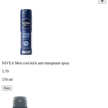
NIVEA Men cool kick anti transpirant spray
5
.
79
150 ml
Kies