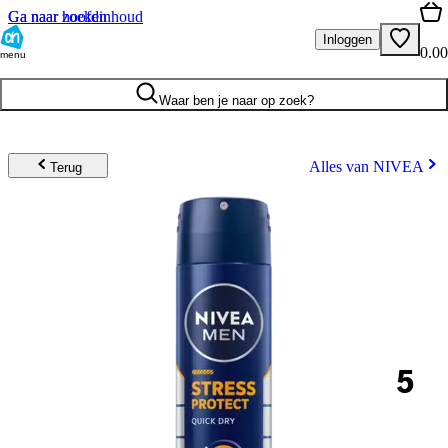
Ga naar hoofdinhoud
Ga naar zoeken
Inloggen
0.00
menu
Waar ben je naar op zoek?
Alles van NIVEA
Terug
5
.