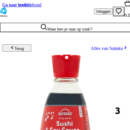
Ga naar hoofdinhoud
Ga naar zoeken
Inloggen
0.
menu
Waar ben je naar op zoek?
Alles van Saitaku
Terug
3
.