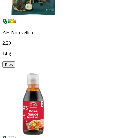
AH Nori vellen
2
.
29
14 g
Kies