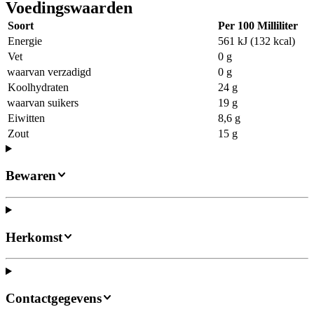
Voedingswaarden
Soort
Per 100 Milliliter
Energie
561 kJ (132 kcal)
Vet
0 g
waarvan verzadigd
0 g
Koolhydraten
24 g
waarvan suikers
19 g
Eiwitten
8,6 g
Zout
15 g
Bewaren
Herkomst
Contactgegevens