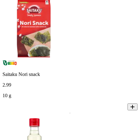
Saitaku Nori snack
2
.
99
10 g