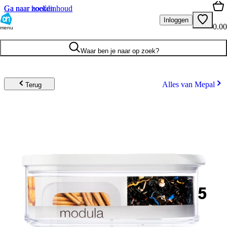
Ga naar hoofdinhoud
Ga naar zoeken
Inloggen
0.00
menu
Waar ben je naar op zoek?
Alles van Mepal
Terug
5
.