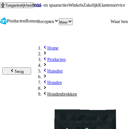
Ga naar hoofdinhoud
Ga naar zoeken
Win- en spaaracties
Winkels
Zakelijk
Klantenservice
Toegankelijkheid
Producten
Bonus
Recepten
Meer
Home
Producten
Huisdier
Terug
Honden
Hondenbrokken