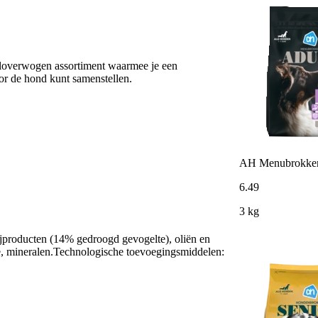
loverwogen assortiment waarmee je een
r de hond kunt samenstellen.
AH Menubrokken a
6
.
49
3 kg
 bijproducten (14% gedroogd gevogelte), oliën en
nte, mineralen.Technologische toevoegingsmiddelen: