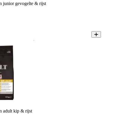
unior gevogelte & rijst
dult kip & rijst