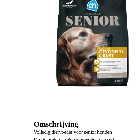
Omschrijving
Volledig diervoeder voor senior honden
Droge brokken rijk aan gevogelte en rijst