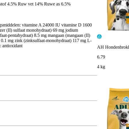
lstof 4.5% Ruw vet 14% Ruwe as 6.5%
ngsmiddelen: vitamine A 24000 IU vitamine D 1600
jzer (II) sulfaat monohydraat) 69 mg jodium
ulfaat-pentahydraat) 8.5 mg mangaan (mangaan (II)
) 0.1 mg zink (zinksulfaat-monohydraat) 117 mg L-
 antioxidant
AH Hondenbrokken
6
.
79
4 kg