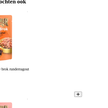
ochten ook
 brok runderragout