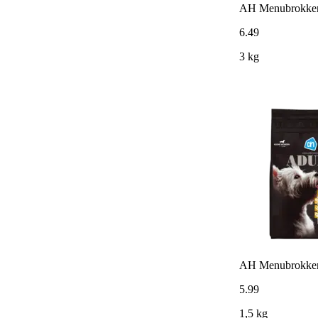
AH Menubrokken j
6
.
49
3 kg
AH Menubrokken a
5
.
99
1,5 kg