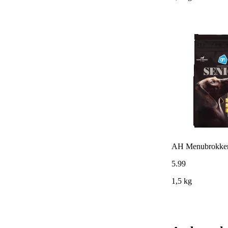
AH Menubrokken s
5
.
99
1,5 kg