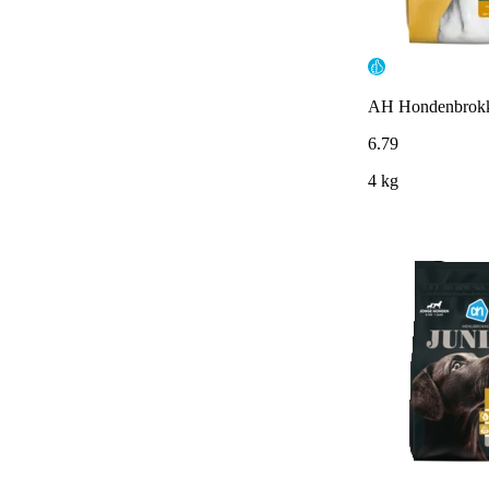
AH Hondenbrokke
6
.
79
4 kg