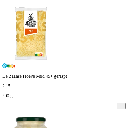
De Zaanse Hoeve Mild 45+ geraspt
2
.
15
200 g