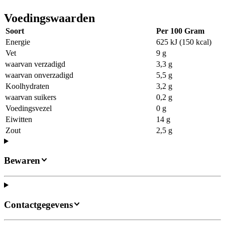
Voedingswaarden
Soort
Per 100 Gram
Energie
625 kJ (150 kcal)
Vet
9 g
waarvan verzadigd
3,3 g
waarvan onverzadigd
5,5 g
Koolhydraten
3,2 g
waarvan suikers
0,2 g
Voedingsvezel
0 g
Eiwitten
14 g
Zout
2,5 g
Bewaren
Contactgegevens