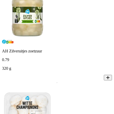
AH Zilveruitjes zoetzuur
0
.
79
320 g