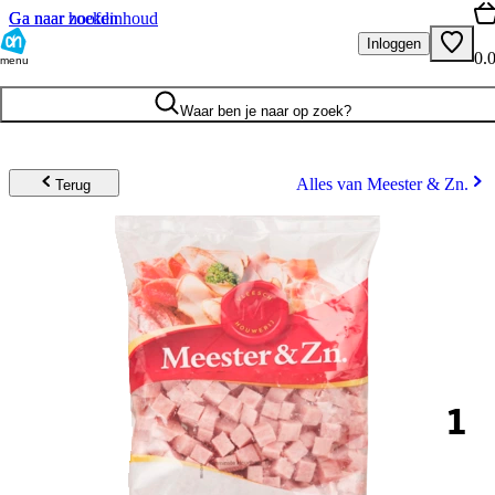
Ga naar hoofdinhoud
Ga naar zoeken
Inloggen
0.
menu
Waar ben je naar op zoek?
Alles van Meester & Zn.
Terug
1
.