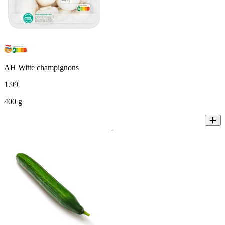
AH Witte champignons
1
.
99
400 g