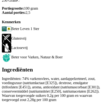
250 Gram
Portiegrootte:
100 gram
Aantal porties:
2,5
Kenmerken
Beter Leven 1 Ster
Glutenvrij
Lactosevrij
Beter voor Varken, Natuur & Boer
Ingrediënten
Ingrediënten: 74% varkensvlees, water, aardappelzetmeel, zout,
voedingszuur (natriumlactaat [E325]), dextrose, emulgator
(trifosfaten [E451]), aroma, antioxidant (natriumascorbaat [E301]),
conserveermiddel (natriumnitriet [E250], natriumacetaten [E262]).
Waarvan toegevoegde suikers 0,2g per 100 gram en waarvan
toegevoegd zout 2,28g per 100 gram