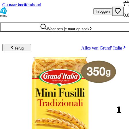
Ga naar hoofdinhoud
Ga naar zoeken
Inloggen
0.
menu
Waar ben je naar op zoek?
Alles van Grand' Italia
Terug
1
.