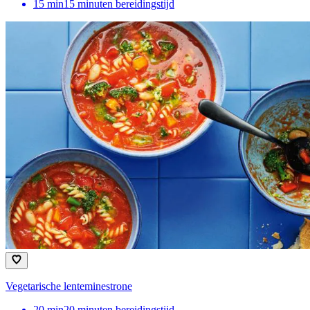
15
min
15 minuten bereidingstijd
Vegetarische lenteminestrone
20
min
20 minuten bereidingstijd