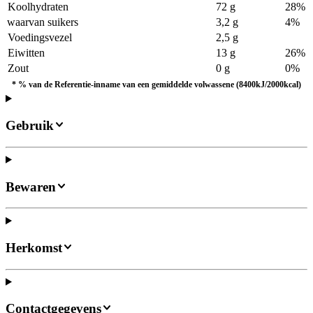
Koolhydraten
72 g
28%
waarvan suikers
3,2 g
4%
Voedingsvezel
2,5 g
Eiwitten
13 g
26%
Zout
0 g
0%
*
% van de Referentie-inname van een gemiddelde volwassene (8400kJ/2000kcal)
Gebruik
Bewaren
Herkomst
Contactgegevens