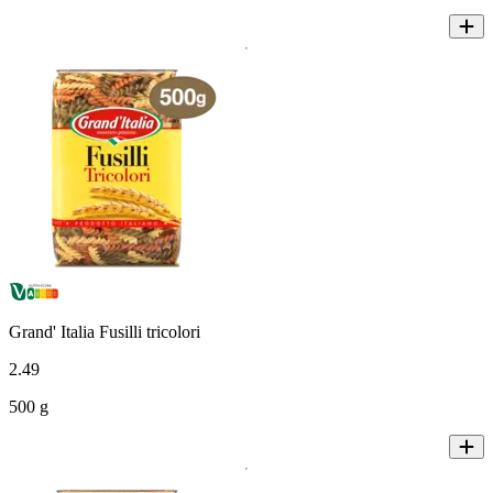
Grand' Italia Fusilli tricolori
2
.
49
500 g