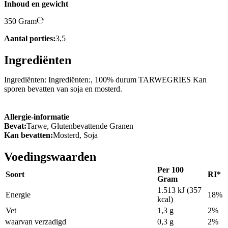
Inhoud en gewicht
350 Gram
Aantal porties:
3,5
Ingrediënten
Ingrediënten: Ingrediënten:, 100% durum TARWEGRIES Kan
sporen bevatten van soja en mosterd.
Allergie-informatie
Bevat:
Tarwe, Glutenbevattende Granen
Kan bevatten:
Mosterd, Soja
Voedingswaarden
Per 100
Soort
RI*
Gram
1.513 kJ (357
Energie
18%
kcal)
Vet
1,3 g
2%
waarvan verzadigd
0,3 g
2%