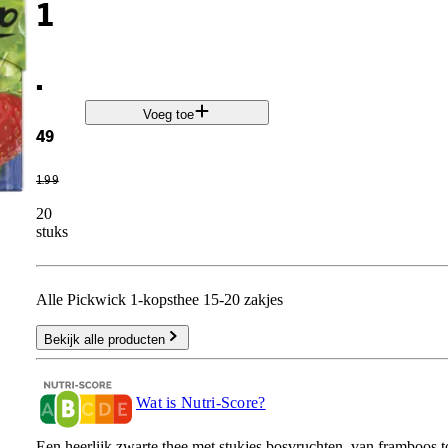
1
.
Voeg toe
49
1
.
99
20
stuks
Alle Pickwick 1-kopsthee 15-20 zakjes
Bekijk alle producten
Wat is Nutri-Score?
Een heerlijk zwarte thee met stukjes bosvruchten, van framboos t