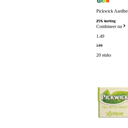
Pickwick Aardbei
25% korting
Combineer nu
1
.
49
1
.
99
20 stuks