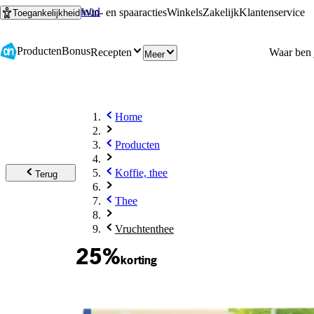
Ga naar hoofdinhoud
Ga naar zoeken
Win- en spaaracties
Winkels
Zakelijk
Klantenservice
Toegankelijkheid
Producten
Bonus
Recepten
Meer
Home
Producten
Koffie, thee
Terug
Thee
Vruchtenthee
25%
korting