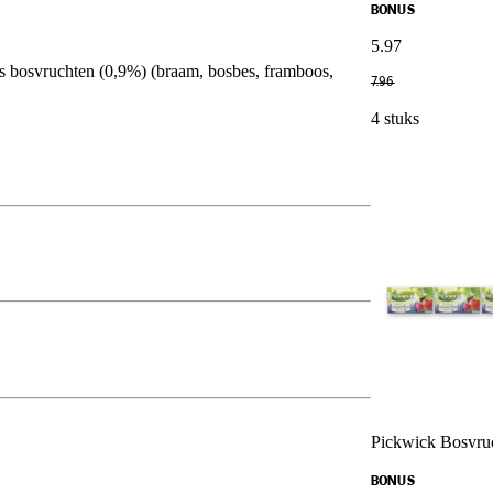
BONUS
5
.
97
jes bosvruchten (0,9%) (braam, bosbes, framboos,
7
.
96
4 stuks
Pickwick Bosvruc
BONUS