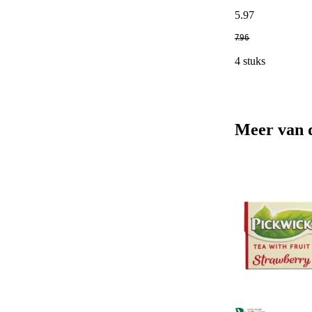
5
.
97
7
.
96
4 stuks
Meer van 