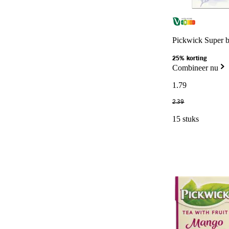
Pickwick Super b
25% korting
Combineer nu
1
.
79
2
.
39
15 stuks