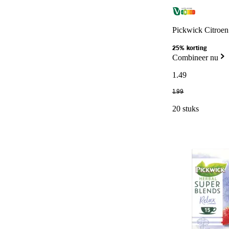
Pickwick Citroen
25% korting
Combineer nu
1
.
49
1
.
99
20 stuks