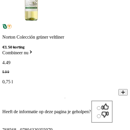
Norton Colección grüner veltliner
€1.50 korting
Combineer nu
4
.
49
5
.
99
0,75 l
Heeft de informatie op deze pagina je geholpen?
768568
-
07804320355979