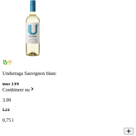
Undurraga Sauvignon blanc
voor 3.99
Combineer nu
3
.
99
5
.
29
0,75 l