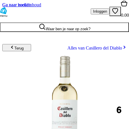
Ga naar hoofdinhoud
Ga naar zoeken
Inloggen
0.00
menu
Waar ben je naar op zoek?
Alles van Casillero del Diablo
Terug
6
.