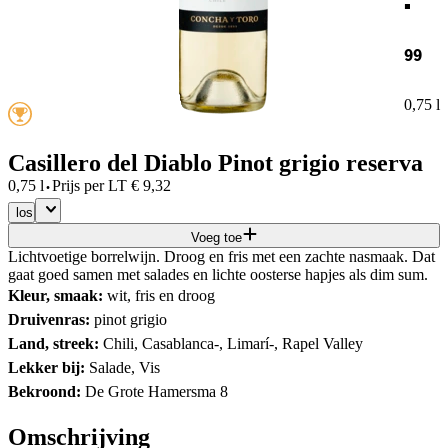
99
0,75 l
Casillero del Diablo Pinot grigio reserva
·
0,75 l
Prijs per
LT
€
9,32
los
Voeg toe
Lichtvoetige borrelwijn. Droog en fris met een zachte nasmaak. Dat
gaat goed samen met salades en lichte oosterse hapjes als dim sum.
Kleur, smaak:
wit, fris en droog
Druivenras:
pinot grigio
Land, streek:
Chili, Casablanca-, Limarí-, Rapel Valley
Lekker bij:
Salade, Vis
Bekroond:
De Grote Hamersma 8
Omschrijving