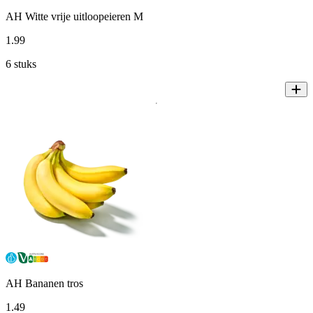
AH Witte vrije uitloopeieren M
1
.
99
6 stuks
AH Bananen tros
1
.
49