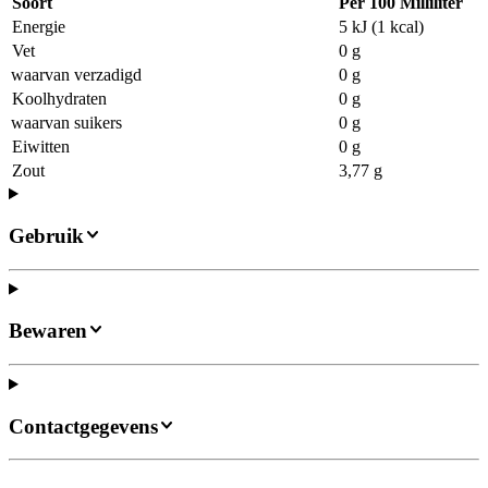
Soort
Per 100 Milliliter
Energie
5 kJ (1 kcal)
Vet
0 g
waarvan verzadigd
0 g
Koolhydraten
0 g
waarvan suikers
0 g
Eiwitten
0 g
Zout
3,77 g
Gebruik
Bewaren
Contactgegevens