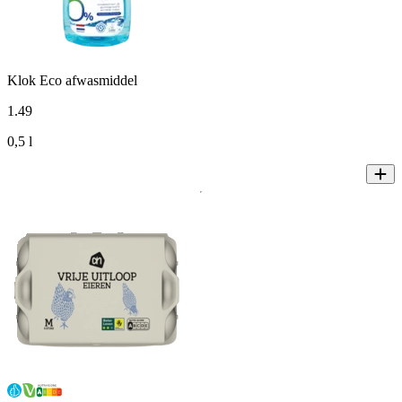
Klok Eco afwasmiddel
1
.
49
0,5 l