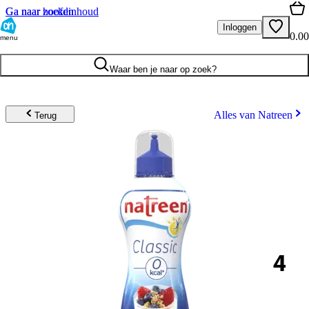
Ga naar hoofdinhoud
Ga naar zoeken
Inloggen
0.00
menu
Waar ben je naar op zoek?
Alles van Natreen
Terug
4
.