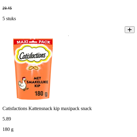
29
.
45
5 stuks
Catisfactions Kattensnack kip maxipack snack
5
.
89
180 g