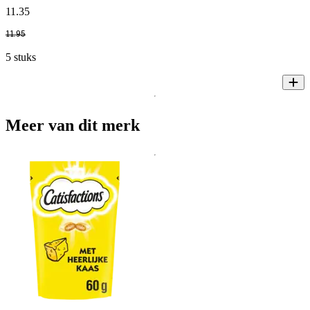
11
.
35
11
.
95
5 stuks
Meer van dit merk