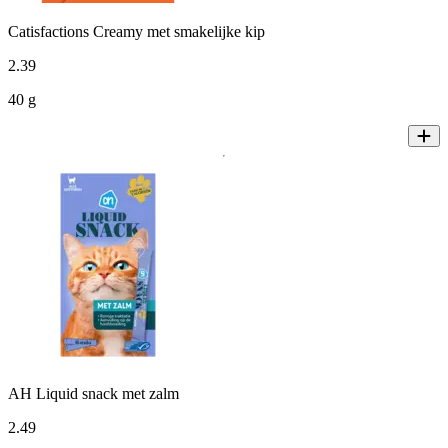
Catisfactions Creamy met smakelijke kip
2
.
39
40 g
AH Liquid snack met zalm
2
.
49