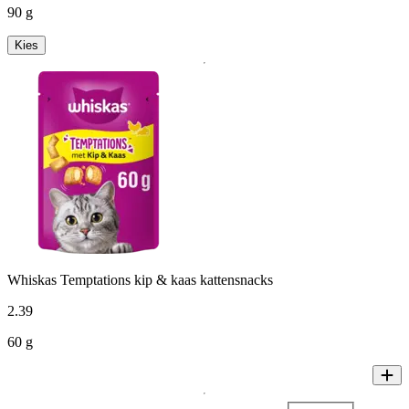
90 g
Kies
Whiskas Temptations kip & kaas kattensnacks
2
.
39
60 g