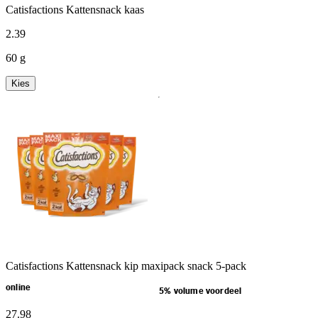
Catisfactions Kattensnack kaas
2
.
39
60 g
Kies
Catisfactions Kattensnack kip maxipack snack 5-pack
online
5% volume voordeel
27
.
98