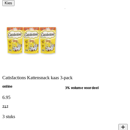
Kies
Catisfactions Kattensnack kaas 3-pack
online
3% volume voordeel
6
.
95
7
.
17
3 stuks