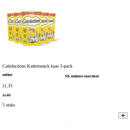
Catisfactions Kattensnack kaas 5-pack
online
5% volume voordeel
11
.
35
11
.
95
5 stuks