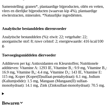
Samenstelling: granen*, plantaardige bijproducten, oliën en vetten,
vlees en dierlijke bijproducten (waarvan kip 4%), plantaardige
eiwitextracten, mineralen. *Natuurlijke ingrediënten.
Analytische bestanddelen dierenvoeder
Analytische bestanddelen (%): eiwit: 22; vetgehalte: 22;
anorganische stof: 8; ruwe celstof: 2; energiewaarde: 416 kcal/100
g.
Toevoegingsmiddelen diervoeder
Additieven per kg: Antioxidanten en Kleurstoffen; Nutritionele
additieven: Vitamine A: 1293 IE, Vitamine B₁: 9.9 mg, Vitamine B₂:
16.9 mg, Vitamine B₆: 4.4 mg, Vitamine D₃: 143 IE, Vitamine E:
115 mg, Koper (Koper(II)sulfaat-pentahydraat): 6.1 mg, Jodium
(Kaliumjodide): 1.5 mg, Mangaan (Mangaan(II) sulfaat-
monohydraat): 14.1 mg, Zink (Zinksulfaat-monohydraat): 70.5 mg.
Bewaren