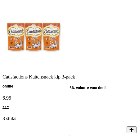
Catisfactions Kattensnack kip 3-pack
online
3% volume voordeel
6
.
95
7
.
17
3 stuks