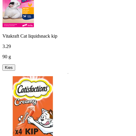
Vitakraft Cat liquidsnack kip
3
.
29
90 g
Kies