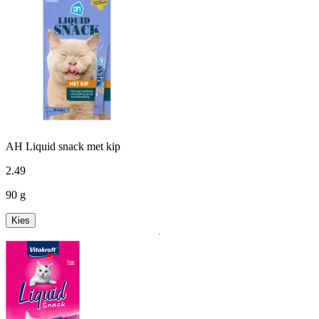
AH Liquid snack met kip
2
.
49
90 g
Kies