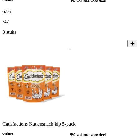
3% volume voordeel
6
.
95
7
.
17
3 stuks
Catisfactions Kattensnack kip 5-pack
online
5% volume voordeel