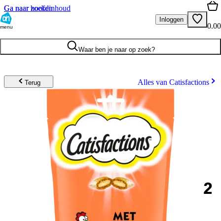
Ga naar hoofdinhoud
Ga naar zoeken
Inloggen
0.00
menu
Waar ben je naar op zoek?
Alles van Catisfactions
Terug
2
.