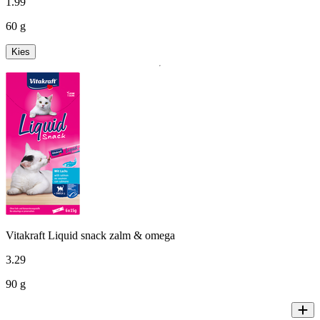
1
.
99
60 g
Kies
Vitakraft Liquid snack zalm & omega
3
.
29
90 g