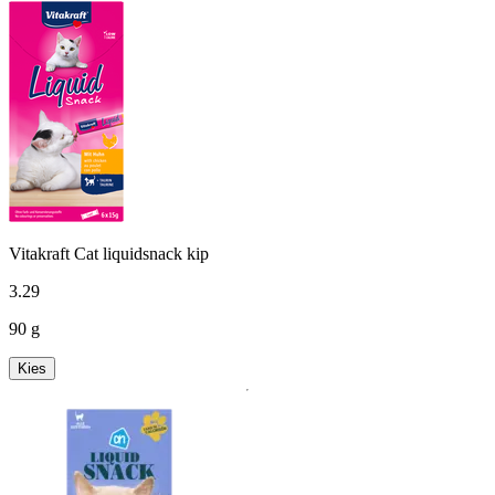
Vitakraft Cat liquidsnack kip
3
.
29
90 g
Kies