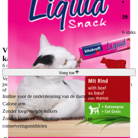
29
6 stuks
Vitakraft Liquid Snack rund &
kattengras 6 st
6 stuks
Voeg toe
Verwen jouw kat met de liquid snack, heerlijk over de brokjes van
jouw lieve kat, maar ook erg leuk om gewoon uit de hand te geven
of als het warm weer is in te vriezen als ijsje. Dat wordt smullen!
Inuline voor de ondersteuning van de darmflora
Calorie arm
Zonder toegevoegde suikers
Zonder kleur- en kunstmatige smaakstoffen en
conserveringsmiddelen