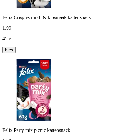
Felix Crispies rund- & kipsmaak kattensnack
1
.
99
45 g
Kies
Felix Party mix picnic kattensnack