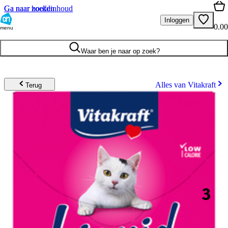
Ga naar hoofdinhoud
Ga naar zoeken
Inloggen
0.00
menu
Waar ben je naar op zoek?
Alles van Vitakraft
Terug
3
.