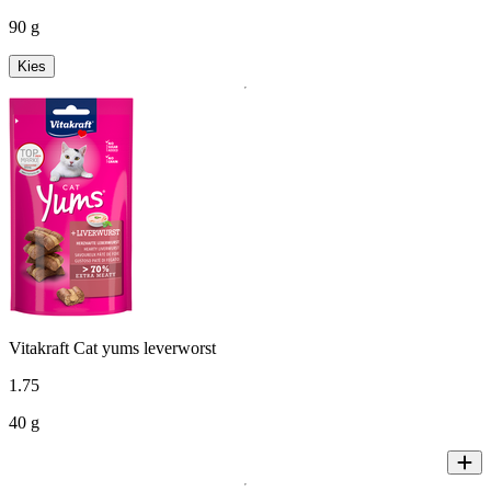
90 g
Kies
Vitakraft Cat yums leverworst
1
.
75
40 g