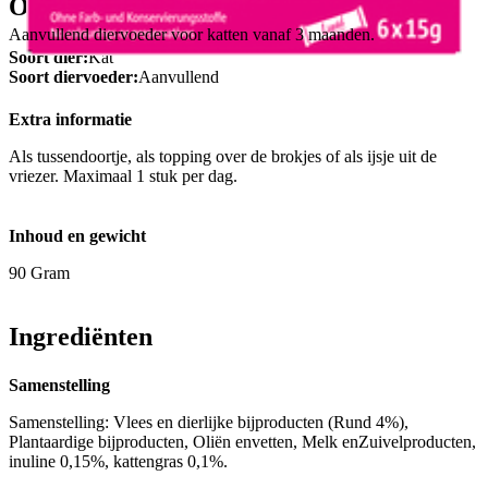
Omschrijving
Aanvullend diervoeder voor katten vanaf 3 maanden.
Soort dier:
Kat
Soort diervoeder:
Aanvullend
Extra informatie
Als tussendoortje, als topping over de brokjes of als ijsje uit de
vriezer. Maximaal 1 stuk per dag.
Inhoud en gewicht
90 Gram
Ingrediënten
Samenstelling
Samenstelling: Vlees en dierlijke bijproducten (Rund 4%),
Plantaardige bijproducten, Oliën envetten, Melk enZuivelproducten,
inuline 0,15%, kattengras 0,1%.