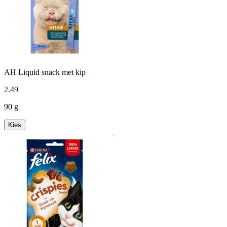
AH Liquid snack met kip
2
.
49
90 g
Kies