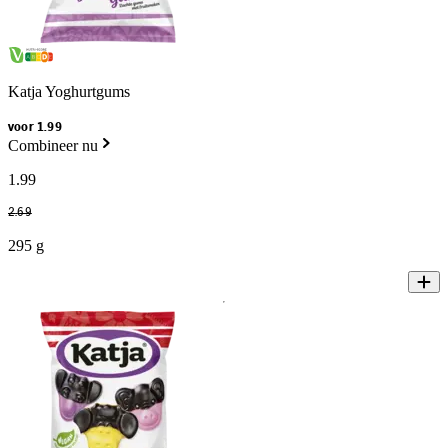
Katja Yoghurtgums
voor 1.99
Combineer nu
1
.
99
2
.
69
295 g