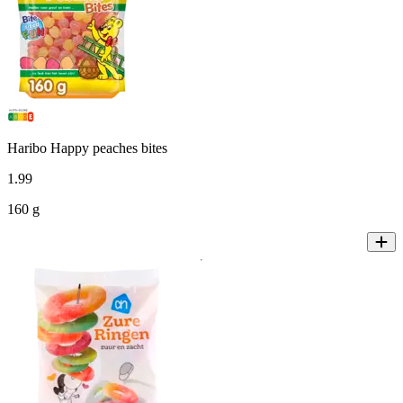
Haribo Happy peaches bites
1
.
99
160 g