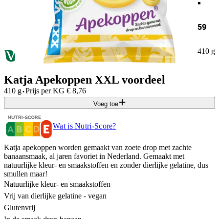
59
410 g
Katja Apekoppen XXL voordeel
·
410 g
Prijs per
KG
€
8,76
Voeg toe
Wat is Nutri-Score?
Katja apekoppen worden gemaakt van zoete drop met zachte
banaansmaak, al jaren favoriet in Nederland. Gemaakt met
natuurlijke kleur- en smaakstoffen en zonder dierlijke gelatine, dus
smullen maar!
Natuurlijke kleur- en smaakstoffen
Vrij van dierlijke gelatine - vegan
Glutenvrij