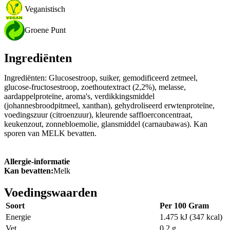
Veganistisch
Groene Punt
Ingrediënten
Ingrediënten: Glucosestroop, suiker, gemodificeerd zetmeel,
glucose-fructosestroop, zoethoutextract (2,2%), melasse,
aardappelproteïne, aroma's, verdikkingsmiddel
(johannesbroodpitmeel, xanthan), gehydroliseerd erwtenproteïne,
voedingszuur (citroenzuur), kleurende saffloerconcentraat,
keukenzout, zonnebloemolie, glansmiddel (carnaubawas). Kan
sporen van MELK bevatten.
Allergie-informatie
Kan bevatten:
Melk
Voedingswaarden
Soort
Per 100 Gram
Energie
1.475 kJ (347 kcal)
Vet
0,2 g