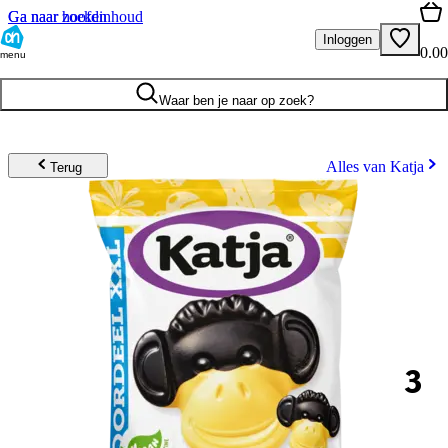
Ga naar hoofdinhoud
Ga naar zoeken
Inloggen
0.00
menu
Waar ben je naar op zoek?
Alles van Katja
Terug
3
.