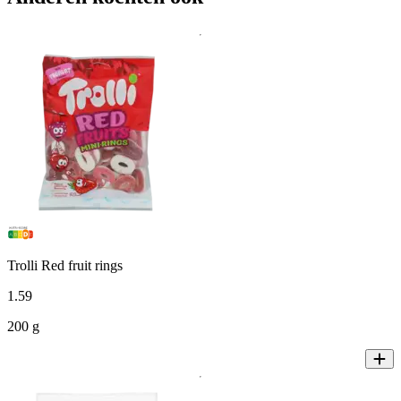
Trolli Red fruit rings
1
.
59
200 g