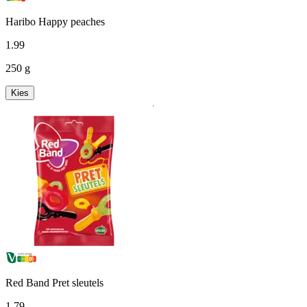
Haribo Happy peaches
1
.
99
250 g
Kies
Red Band Pret sleutels
1
.
79