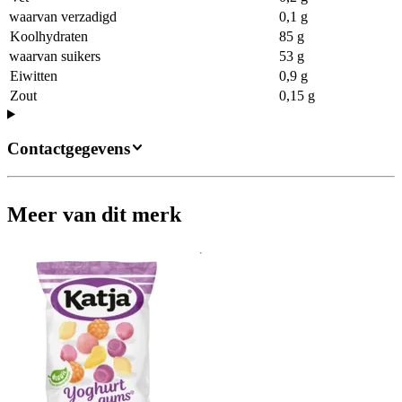
waarvan verzadigd
0,1 g
Koolhydraten
85 g
waarvan suikers
53 g
Eiwitten
0,9 g
Zout
0,15 g
Contactgegevens
Meer van dit merk