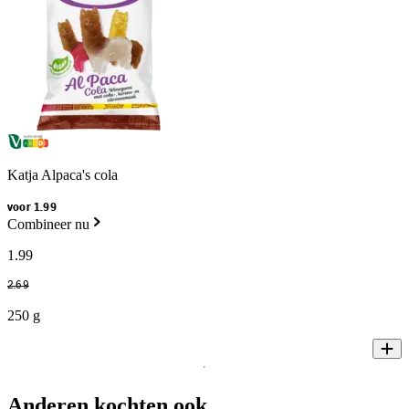
Katja Alpaca's cola
voor 1.99
Combineer nu
1
.
99
2
.
69
250 g
Anderen kochten ook