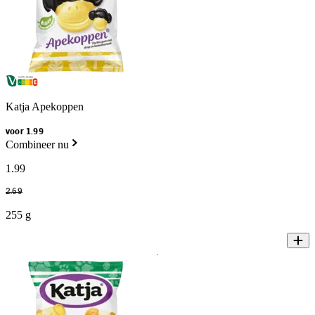
Katja Apekoppen
voor 1.99
Combineer nu
1
.
99
2
.
69
255 g