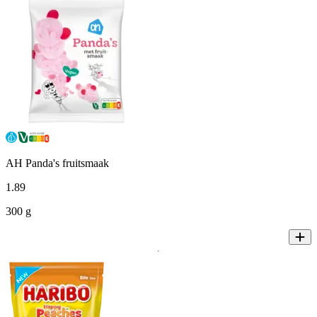
AH Panda's fruitsmaak
1
.
89
300 g