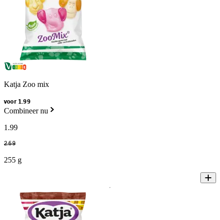
Katja Zoo mix
voor 1.99
Combineer nu
1
.
99
2
.
69
255 g