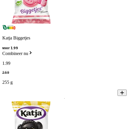
Katja Biggetjes
voor 1.99
Combineer nu
1
.
99
2
.
69
255 g