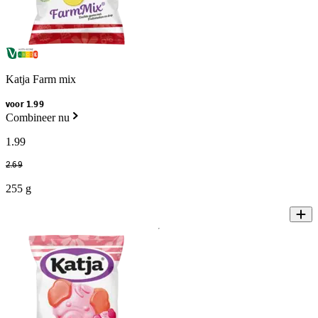
Katja Farm mix
voor 1.99
Combineer nu
1
.
99
2
.
69
255 g