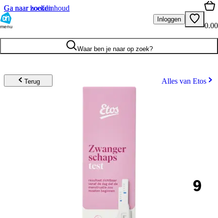
Ga naar hoofdinhoud
Ga naar zoeken
Inloggen
0.00
menu
Waar ben je naar op zoek?
Alles van Etos
Terug
9
.