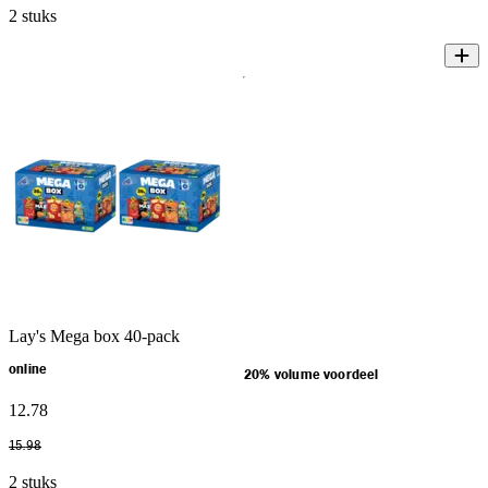
2 stuks
Lay's Mega box 40-pack
online
20% volume voordeel
12
.
78
15
.
98
2 stuks