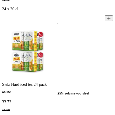
21
.
32
24 x 30 cl
Stelz Hard iced tea 24-pack
online
25% volume voordeel
33
.
73
44
.
98