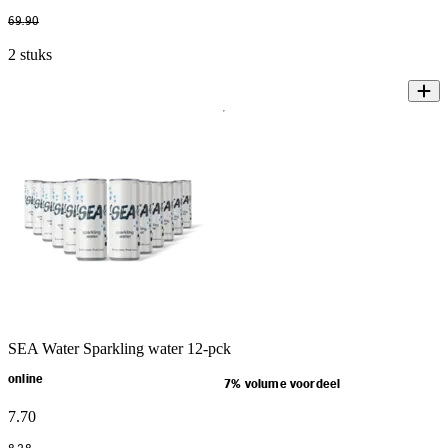
69
.
90
2 stuks
SEA Water Sparkling water 12-pck
online
7% volume voordeel
7
.
70