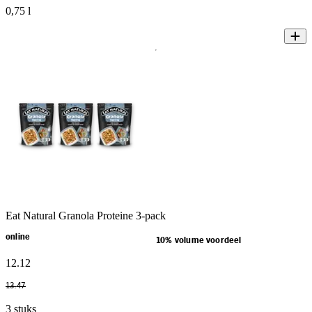
0,75 l
Eat Natural Granola Proteine 3-pack
online
10% volume voordeel
12
.
12
13
.
47
3 stuks