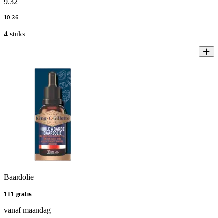
9
.
32
10
.
36
4 stuks
Baardolie
1+1 gratis
vanaf maandag