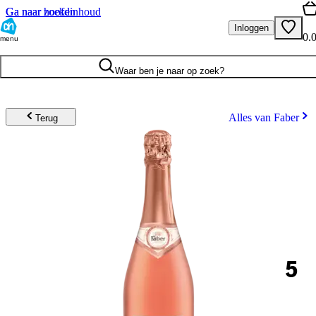
Ga naar hoofdinhoud
Ga naar zoeken
Inloggen
0.
menu
Waar ben je naar op zoek?
Alles van Faber
Terug
5
.