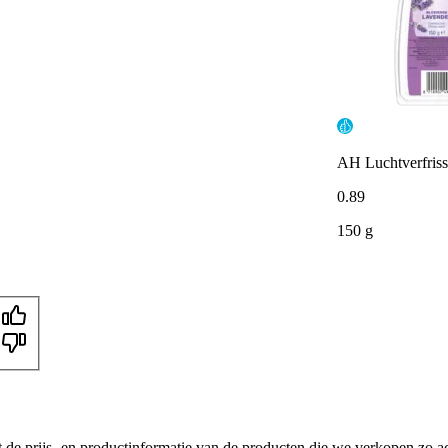
AH Luchtverfrisse
0
.
89
150 g
t de prijs- en productinformatie van de producten die we verkopen zo a