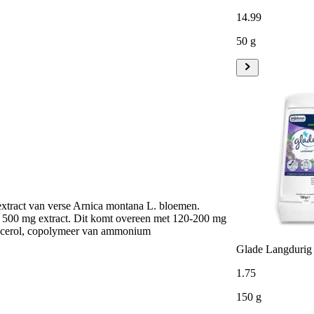
14
.
99
50 g
lextract van verse Arnica montana L. bloemen.
t 500 mg extract. Dit komt overeen met 120-200 mg
glycerol, copolymeer van ammonium
Glade Langdurig 
1
.
75
150 g