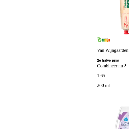
Van Wijngaarden
2e halve prijs
Combineer nu
1
.
65
200 ml