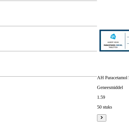
AH Paracetamol 
Geneesmiddel
1
.
59
50 stuks