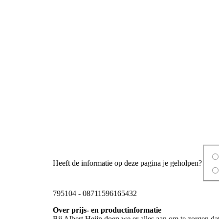
Heeft de informatie op deze pagina je geholpen?
795104
-
08711596165432
Over prijs- en productinformatie
Bij Albert Heijn doen we er alles aan om te zorgen da