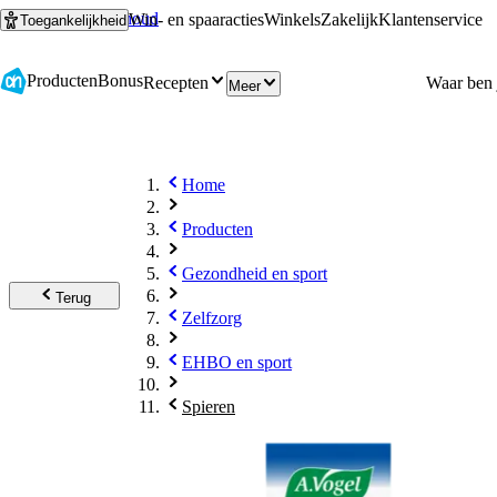
Ga naar hoofdinhoud
Ga naar zoeken
Win- en spaaracties
Winkels
Zakelijk
Klantenservice
Toegankelijkheid
Producten
Bonus
Recepten
Meer
Home
Producten
Gezondheid en sport
Terug
Zelfzorg
EHBO en sport
Spieren