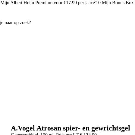
Mijn Albert Heijn Premium voor €17.99 per jaar
10 Mijn Bonus Box 
A.Vogel Atrosan spier- en gewrichtsgel
Geneesmiddel
100 ml
Prijs per
LT
€
134,90