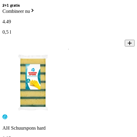
2+1 gratis
Combineer nu
4
.
49
0,5 l
AH Schuurspons hard