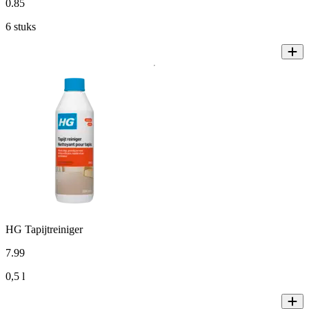
0
.
85
6 stuks
HG Tapijtreiniger
7
.
99
0,5 l