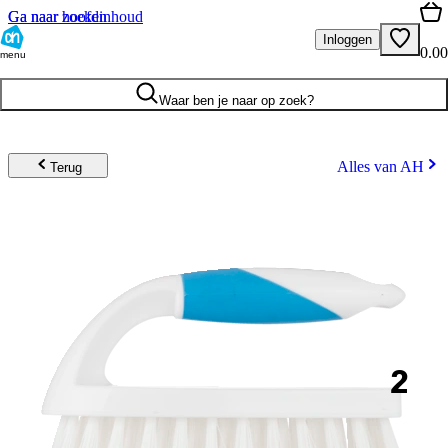
Ga naar hoofdinhoud
Ga naar zoeken
Inloggen
0.00
menu
Waar ben je naar op zoek?
Alles van AH
Terug
2
.