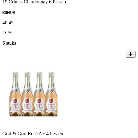
19 Crimes Chardonnay 6 flessen
BONUS
40
.
45
53
.
94
6 stuks
Gort & Gort Rosé AF 4 flessen