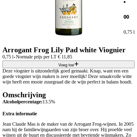
00
0,75 l
Arrogant Frog Lily Pad white Viognier
·
0,75 l
Normale prijs per
LT
€
11,85
Voeg toe
Deze viognier is uitzonderlijk goed gemaakt. Knap, want een een
goede viognier wijn maken is zeer moeilijk! Deze smaakvolle witte
wijn heeft een mooie zuurgraad die de wijn perfect in balans houdt.
Omschrijving
Alcoholpercentage:
13.5%
Extra informatie
Jean Claude Mas is de maker van de Arrogant Frog-wijnen. In 2005
nam hij de familiewijngaarden van zijn broer over. Hij proefde veel
wijnen uit de buurt en discussieerde met bevriende wijnmakers. Zo