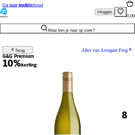
Ga naar hoofdinhoud
Ga naar zoeken
Inloggen
0.00
menu
Waar ben je naar op zoek?
Alles van Arrogant Frog
Terug
G&G Premium
10%
korting
8
.