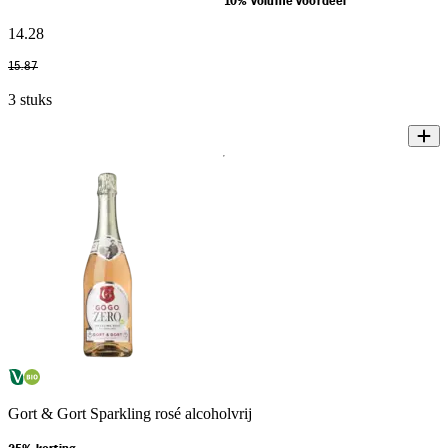
10% volume voordeel
14
.
28
15
.
87
3 stuks
Gort & Gort Sparkling rosé alcoholvrij