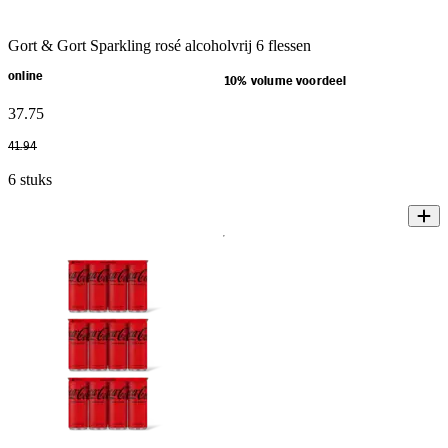
Gort & Gort Sparkling rosé alcoholvrij 6 flessen
online
10% volume voordeel
37
.
75
41
.
94
6 stuks