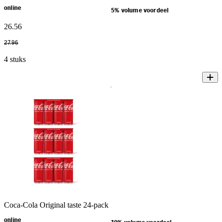
online
5% volume voordeel
26
.
56
27
.
96
4 stuks
Coca-Cola Original taste 24-pack
online