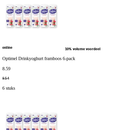
online
10% volume voordeel
Optimel Drinkyoghurt framboos 6-pack
8
.
59
9
.
54
6 stuks