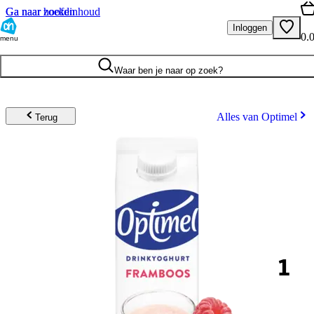
Ga naar hoofdinhoud
Ga naar zoeken
Inloggen
0.
menu
Waar ben je naar op zoek?
Alles van Optimel
Terug
1
.