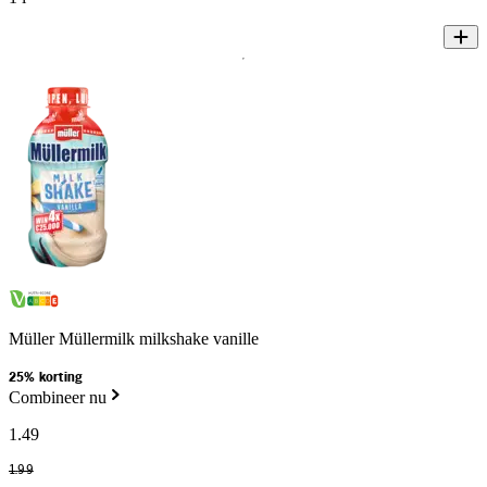
Müller Müllermilk milkshake vanille
25% korting
Combineer nu
1
.
49
1
.
99