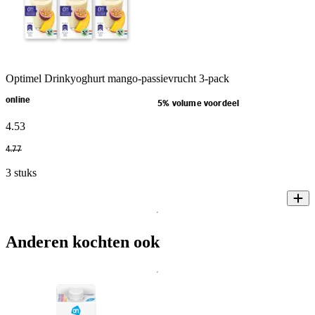
Optimel Drinkyoghurt mango-passievrucht 3-pack
online
5% volume voordeel
4
.
53
4
.
77
3 stuks
Anderen kochten ook