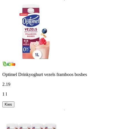
Optimel Drinkyoghurt vezels framboos bosbes
2
.
19
1 l
Kies