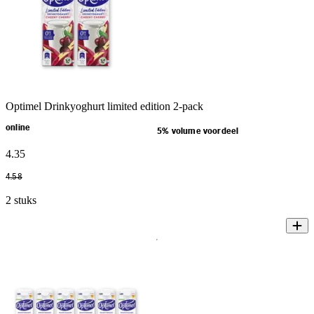
Optimel Drinkyoghurt limited edition 2-pack
online
5% volume voordeel
4
.
35
4
.
58
2 stuks