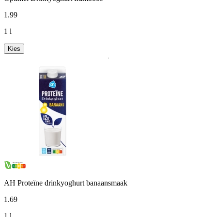
1
.
99
1 l
Kies
AH Proteïne drinkyoghurt banaansmaak
1
.
69
1 l