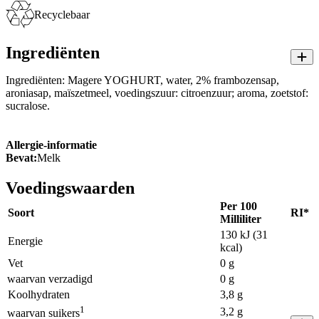
Recyclebaar
Ingrediënten
Ingrediënten: Magere YOGHURT, water, 2% frambozensap,
aroniasap, maïszetmeel, voedingszuur: citroenzuur; aroma, zoetstof:
sucralose.
Allergie-informatie
Bevat:
Melk
Voedingswaarden
Per 100
Soort
RI*
Milliliter
130 kJ (31
Energie
kcal)
Vet
0 g
waarvan verzadigd
0 g
Koolhydraten
3,8 g
1
3,2 g
waarvan suikers