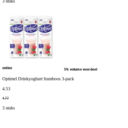
3 stuks
online
5% volume voordeel
Optimel Drinkyoghurt framboos 3-pack
4
.
53
4
.
77
3 stuks