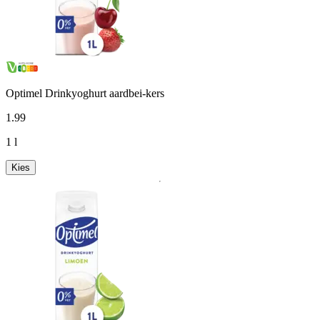
Optimel Drinkyoghurt aardbei-kers
1
.
99
1 l
Kies