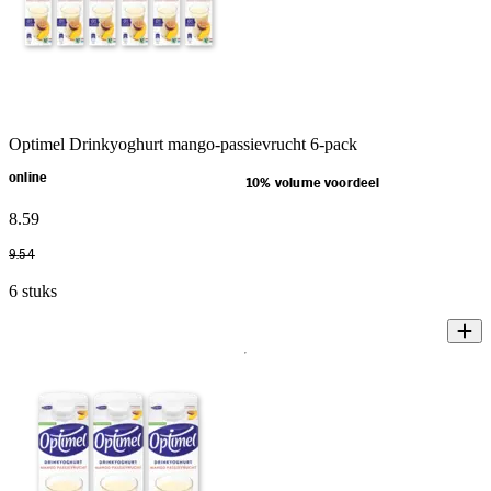
Optimel Drinkyoghurt mango-passievrucht 6-pack
online
10% volume voordeel
8
.
59
9
.
54
6 stuks