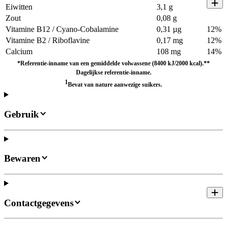
Eiwitten
3,1 g
Zout
0,08 g
Vitamine B12 / Cyano-Cobalamine
0,31 µg
12%
Vitamine B2 / Riboflavine
0,17 mg
12%
Calcium
108 mg
14%
*Referentie-inname van een gemiddelde volwassene (8400 kJ/2000 kcal).**
Dagelijkse referentie-inname.
1
Bevat van nature aanwezige suikers.
Gebruik
Bewaren
Contactgegevens