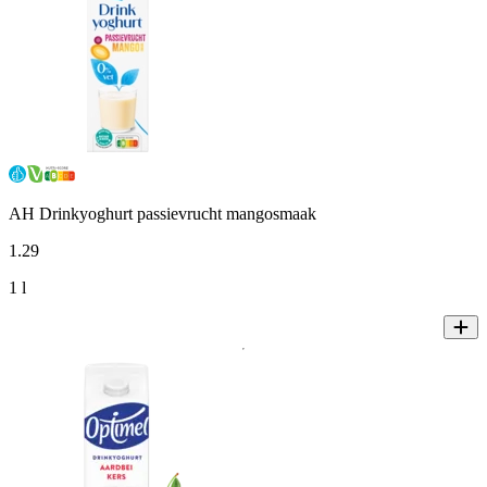
AH Drinkyoghurt passievrucht mangosmaak
1
.
29
1 l