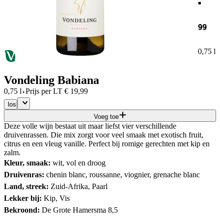
99
0,75 l
Vondeling Babiana
·
0,75 l
Prijs per
LT
€
19,99
los
Voeg toe
Deze volle wijn bestaat uit maar liefst vier verschillende
druivenrassen. Die mix zorgt voor veel smaak met exotisch fruit,
citrus en een vleug vanille. Perfect bij romige gerechten met kip en
zalm.
Kleur, smaak:
wit, vol en droog
Druivenras:
chenin blanc, roussanne, viognier, grenache blanc
Land, streek:
Zuid-Afrika, Paarl
Lekker bij:
Kip, Vis
Bekroond:
De Grote Hamersma 8,5