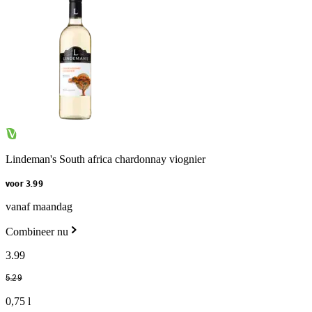
Lindeman's South africa chardonnay viognier
voor 3.99
vanaf maandag
Combineer nu
3
.
99
5
.
29
0,75 l