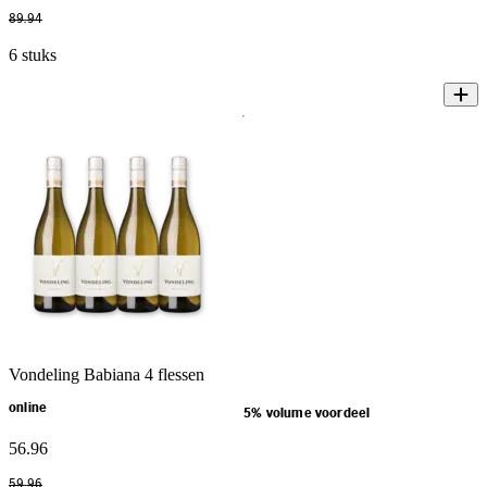
89
.
94
6 stuks
Vondeling Babiana 4 flessen
online
5% volume voordeel
56
.
96
59
.
96