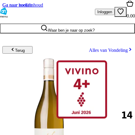
Ga naar hoofdinhoud
Ga naar zoeken
Inloggen
0.00
menu
Waar ben je naar op zoek?
Alles van Vondeling
Terug
14
.