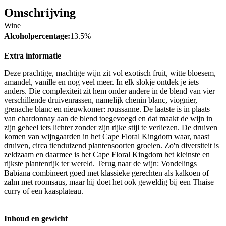
Omschrijving
Wine
Alcoholpercentage:
13.5%
Extra informatie
Deze prachtige, machtige wijn zit vol exotisch fruit, witte bloesem,
amandel, vanille en nog veel meer. In elk slokje ontdek je iets
anders. Die complexiteit zit hem onder andere in de blend van vier
verschillende druivenrassen, namelijk chenin blanc, viognier,
grenache blanc en nieuwkomer: roussanne. De laatste is in plaats
van chardonnay aan de blend toegevoegd en dat maakt de wijn in
zijn geheel iets lichter zonder zijn rijke stijl te verliezen. De druiven
komen van wijngaarden in het Cape Floral Kingdom waar, naast
druiven, circa tienduizend plantensoorten groeien. Zo'n diversiteit is
zeldzaam en daarmee is het Cape Floral Kingdom het kleinste en
rijkste plantenrijk ter wereld. Terug naar de wijn: Vondelings
Babiana combineert goed met klassieke gerechten als kalkoen of
zalm met roomsaus, maar hij doet het ook geweldig bij een Thaise
curry of een kaasplateau.
Inhoud en gewicht