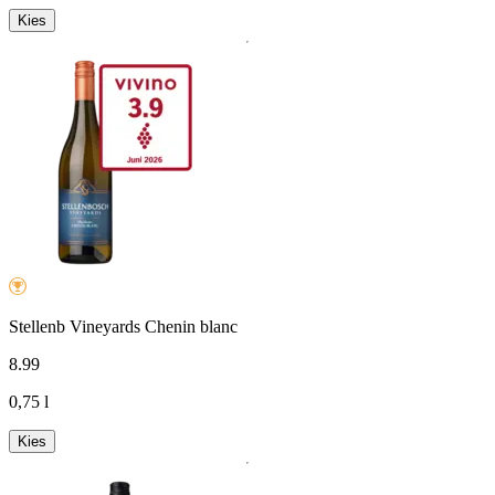
Kies
Stellenb Vineyards Chenin blanc
8
.
99
0,75 l
Kies