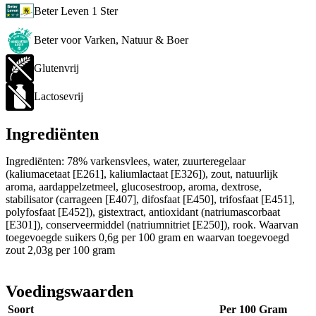
Beter Leven 1 Ster
Beter voor Varken, Natuur & Boer
Glutenvrij
Lactosevrij
Ingrediënten
Ingrediënten: 78% varkensvlees, water, zuurteregelaar
(kaliumacetaat [E261], kaliumlactaat [E326]), zout, natuurlijk
aroma, aardappelzetmeel, glucosestroop, aroma, dextrose,
stabilisator (carrageen [E407], difosfaat [E450], trifosfaat [E451],
polyfosfaat [E452]), gistextract, antioxidant (natriumascorbaat
[E301]), conserveermiddel (natriumnitriet [E250]), rook. Waarvan
toegevoegde suikers 0,6g per 100 gram en waarvan toegevoegd
zout 2,03g per 100 gram
Voedingswaarden
Soort
Per 100 Gram