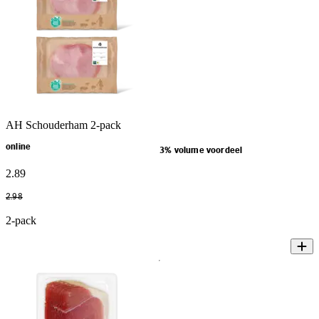
AH Schouderham 2-pack
online
3% volume voordeel
2
.
89
2
.
98
2-pack