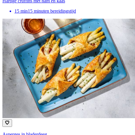
Hartige cruffins met ham en kaas
15
min
15 minuten bereidingstijd
Asperges in bladerdeeg