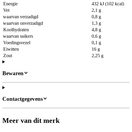
Energie
432 kJ (102 kcal)
Vet
2,1 g
waarvan verzadigd
0,8 g
waarvan onverzadigd
1,3 g
Koolhydraten
4,8 g
waarvan suikers
0,6 g
Voedingsvezel
0,1 g
Eiwitten
16 g
Zout
2,25 g
Bewaren
Contactgegevens
Meer van dit merk