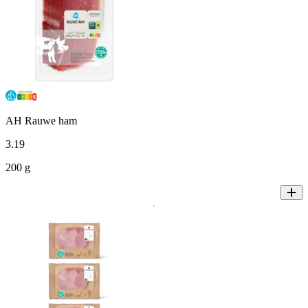
AH Rauwe ham
3
.
19
200 g