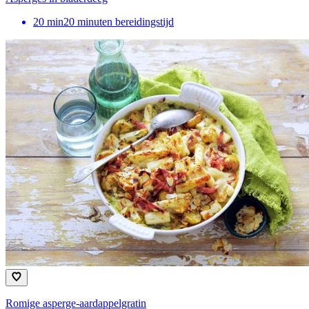
20
min
20 minuten bereidingstijd
Romige asperge-aardappelgratin