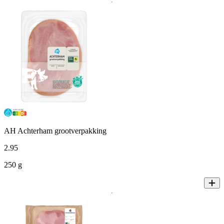
AH Achterham grootverpakking
2
.
95
250 g