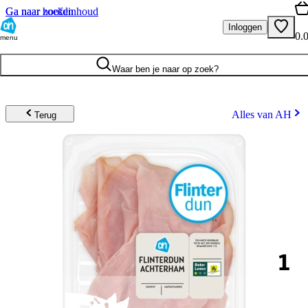
Ga naar hoofdinhoud
Ga naar zoeken
Inloggen
0.
menu
Waar ben je naar op zoek?
Alles van AH
Terug
1
.