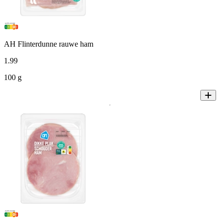
AH Flinterdunne rauwe ham
1
.
99
100 g