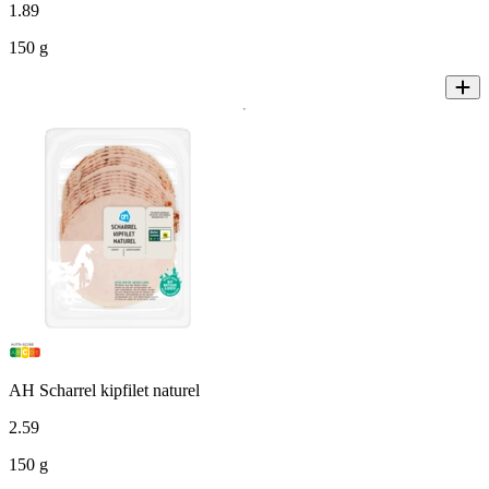
1
.
89
150 g
AH Scharrel kipfilet naturel
2
.
59
150 g