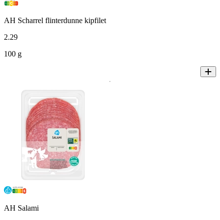
AH Scharrel flinterdunne kipfilet
2
.
29
100 g
AH Salami