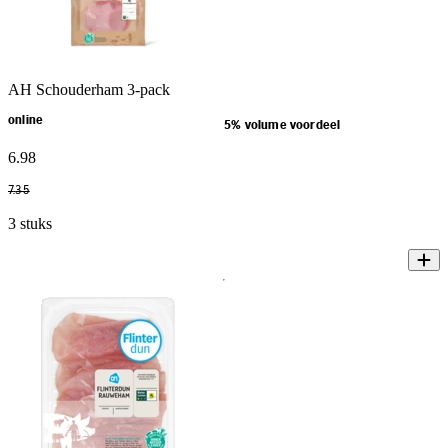
AH Schouderham 3-pack
online
5% volume voordeel
6
.
98
7
.
35
3 stuks