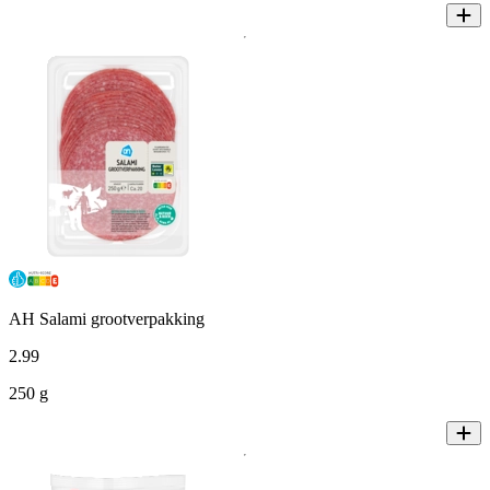
AH Salami grootverpakking
2
.
99
250 g