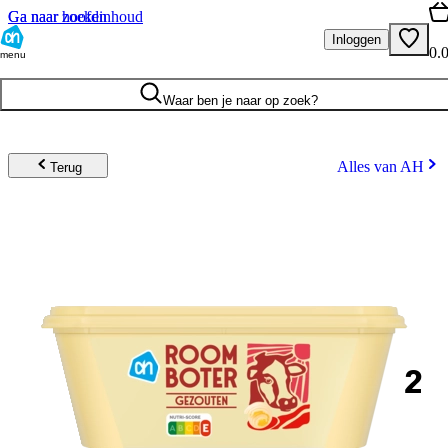
Ga naar hoofdinhoud
Ga naar zoeken
Inloggen
0.
menu
Waar ben je naar op zoek?
Alles van AH
Terug
2
.