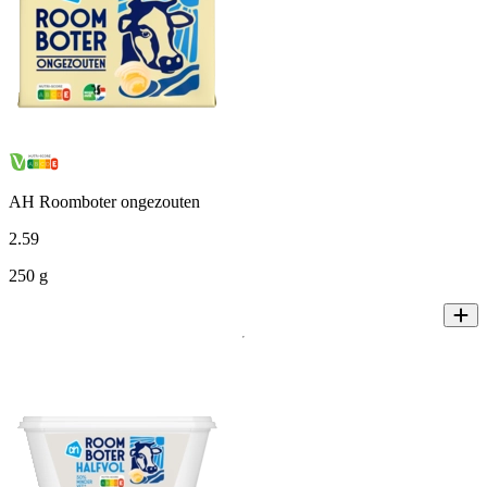
AH Roomboter ongezouten
2
.
59
250 g