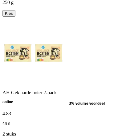
250 g
Kies
AH Geklaarde boter 2-pack
online
3% volume voordeel
4
.
83
4
.
98
2 stuks