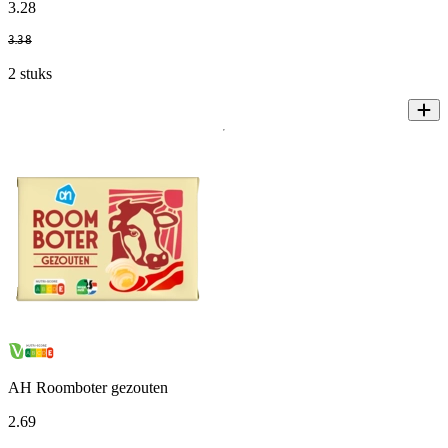
3
.
28
3
.
38
2 stuks
AH Roomboter gezouten
2
.
69