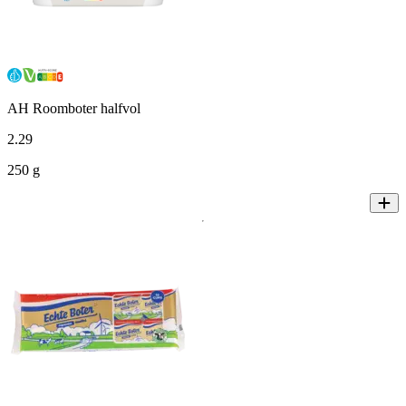
AH Roomboter halfvol
2
.
29
250 g