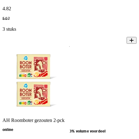
4
.
82
5
.
07
3 stuks
AH Roomboter gezouten 2-pck
online
3% volume voordeel