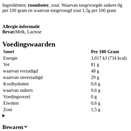
Ingrediënten:
roomboter
, zout. Waarvan toegevoegde suikers 0g
per 100 gram en waarvan toegevoegd zout 1,5g per 100 gram
Allergie-informatie
Bevat:
Melk, Lactose
Voedingswaarden
Soort
Per 100 Gram
Energie
3.017 kJ (734 kcal)
Vet
81 g
waarvan verzadigd
48 g
waarvan onverzadigd
29 g
Koolhydraten
0,6 g
waarvan suikers
0,6 g
Voedingsvezel
0 g
Eiwitten
0,6 g
Zout
1,5 g
Bewaren