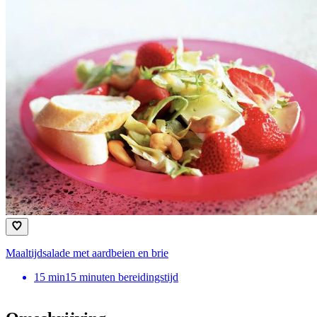
Maaltijdsalade met aardbeien en brie
15
min
15 minuten bereidingstijd