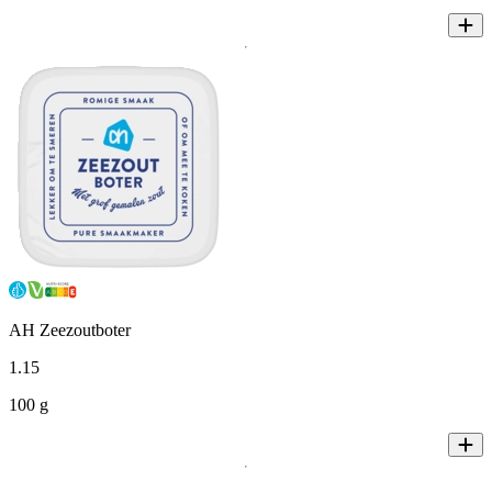
AH Zeezoutboter
1
.
15
100 g