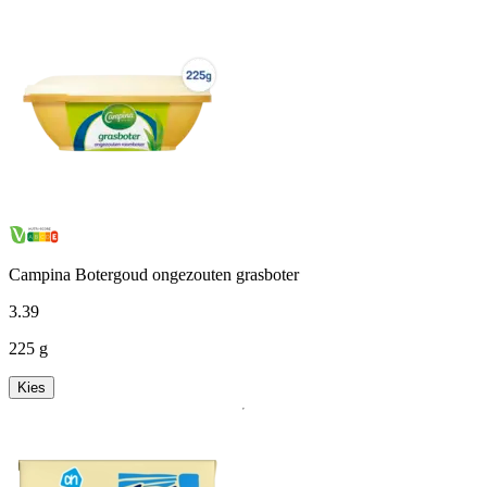
Campina Botergoud ongezouten grasboter
3
.
39
225 g
Kies