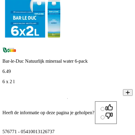
Bar-le-Duc Natuurlijk mineraal water 6-pack
6
.
49
6 x 2 l
Heeft de informatie op deze pagina je geholpen?
576771
-
05410013126737