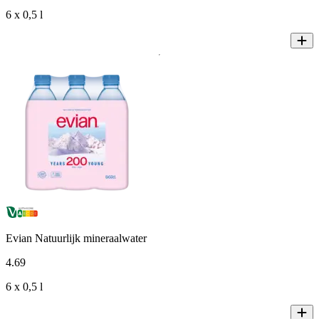
6 x 0,5 l
Evian Natuurlijk mineraalwater
4
.
69
6 x 0,5 l