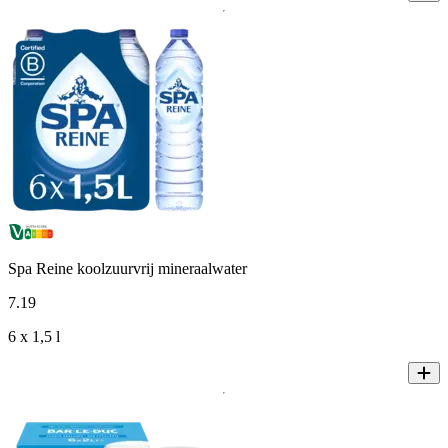
Spa Reine koolzuurvrij mineraalwater
7
.
19
6 x 1,5 l