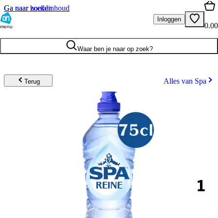
Ga naar hoofdinhoud
Ga naar zoeken
Inloggen
0.00
menu
Waar ben je naar op zoek?
Alles van Spa
Terug
1
.