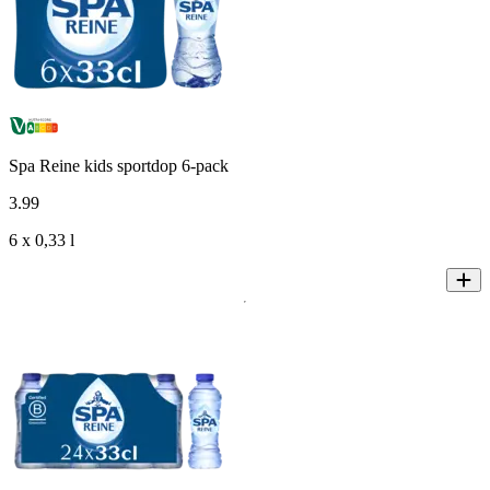
Spa Reine kids sportdop 6-pack
3
.
99
6 x 0,33 l