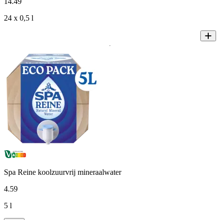
14
.
49
24 x 0,5 l
Spa Reine koolzuurvrij mineraalwater
4
.
59
5 l