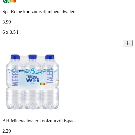
Spa Reine koolzuurvrij mineraalwater
3
.
99
6 x 0,5 l
AH Mineraalwater koolzuurvrij 6-pack
2
.
29