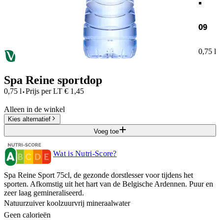
09
0,75 l
Spa Reine sportdop
·
0,75 l
Prijs per
LT
€
1,45
Alleen in de winkel
Kies alternatief
Voeg toe
Wat is Nutri-Score?
Spa Reine Sport 75cl, de gezonde dorstlesser voor tijdens het
sporten. Afkomstig uit het hart van de Belgische Ardennen. Puur en
zeer laag gemineraliseerd.
Natuurzuiver koolzuurvrij mineraalwater
Geen calorieën