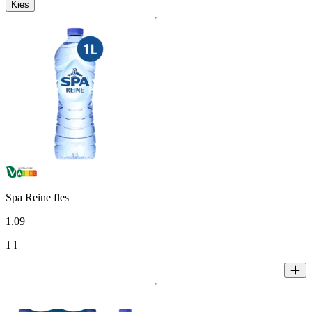
Kies
Spa Reine fles
1
.
09
1 l