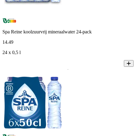
Spa Reine koolzuurvrij mineraalwater 24-pack
14
.
49
24 x 0,5 l