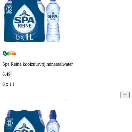
Spa Reine koolzuurvrij mineraalwater
6
.
49
6 x 1 l