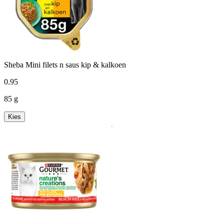
Sheba Mini filets n saus kip & kalkoen
0
.
95
85 g
Kies