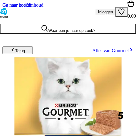
Ga naar hoofdinhoud
Ga naar zoeken
Inloggen
0.00
menu
Waar ben je naar op zoek?
Alles van Gourmet
Terug
5
.