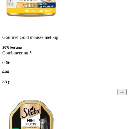
Gourmet Gold mousse met kip
30% korting
Combineer nu
0
.
66
0
.
95
85 g