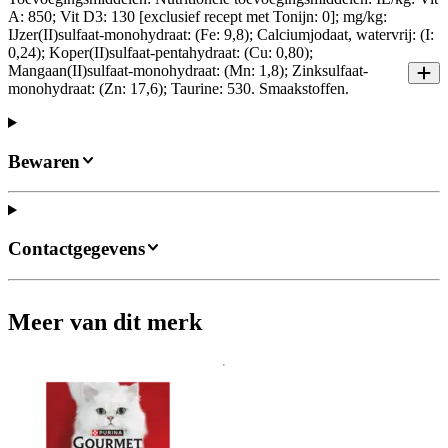
A: 850; Vit D3: 130 [exclusief recept met Tonijn: 0]; mg/kg:
IJzer(II)sulfaat-monohydraat: (Fe: 9,8); Calciumjodaat, watervrij: (I:
0,24); Koper(II)sulfaat-pentahydraat: (Cu: 0,80);
Mangaan(II)sulfaat-monohydraat: (Mn: 1,8); Zinksulfaat-
monohydraat: (Zn: 17,6); Taurine: 530. Smaakstoffen.
Bewaren
Contactgegevens
Meer van dit merk