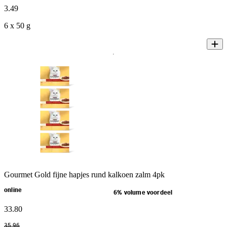
3
.
49
6 x 50 g
Gourmet Gold fijne hapjes rund kalkoen zalm 4pk
online
6% volume voordeel
33
.
80
35
.
96