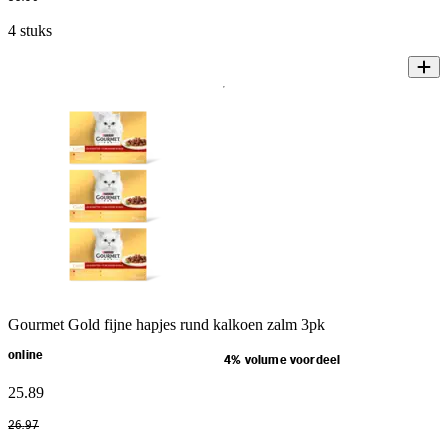
4 stuks
Gourmet Gold fijne hapjes rund kalkoen zalm 3pk
online
4% volume voordeel
25
.
89
26
.
97