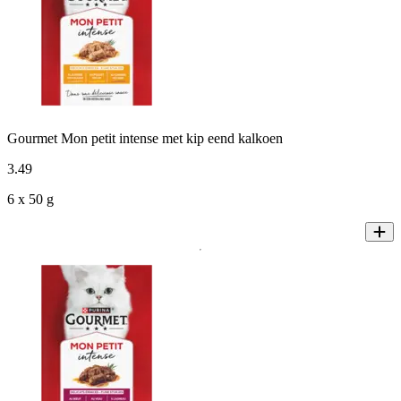
Gourmet Mon petit intense met kip eend kalkoen
3
.
49
6 x 50 g