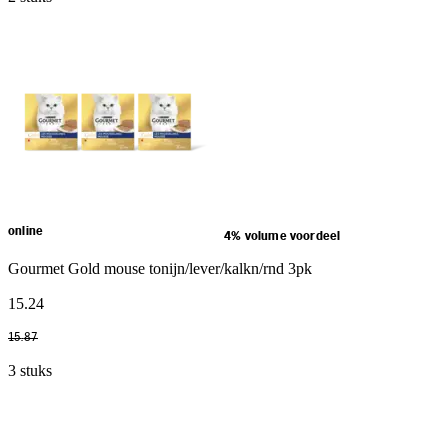
online
4% volume voordeel
Gourmet Gold mouse tonijn/lever/kalkn/rnd 3pk
15
.
24
15
.
87
3 stuks