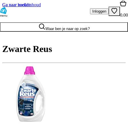
Ga naar hoofdinhoud
Ga naar zoeken
Inloggen
0.00
menu
Waar ben je naar op zoek?
Zwarte Reus