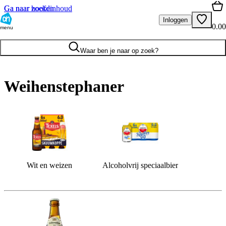
Ga naar hoofdinhoud
Ga naar zoeken
Inloggen
0.00
menu
Waar ben je naar op zoek?
Weihenstephaner
Wit en weizen
Alcoholvrij speciaalbier