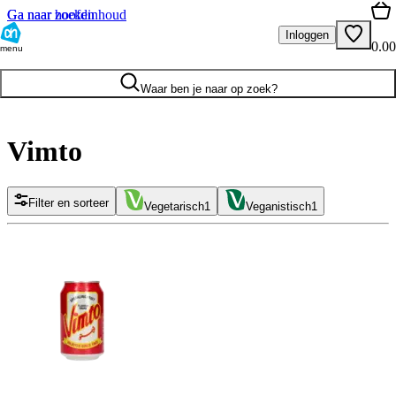
Ga naar hoofdinhoud
Ga naar zoeken
Inloggen
0.00
menu
Waar ben je naar op zoek?
Vimto
Filter en sorteer
Vegetarisch
1
Veganistisch
1