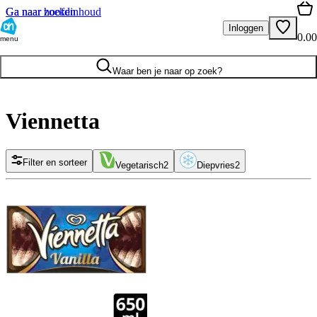
Ga naar hoofdinhoud
Ga naar zoeken
Inloggen
0.00
menu
Waar ben je naar op zoek?
Viennetta
Filter en sorteer
Vegetarisch
2
Diepvries
2