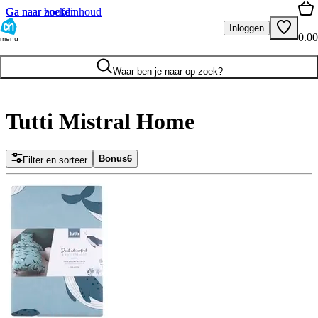
Ga naar hoofdinhoud
Ga naar zoeken
Inloggen
0.00
menu
Waar ben je naar op zoek?
Tutti Mistral Home
Bonus
6
Filter en sorteer