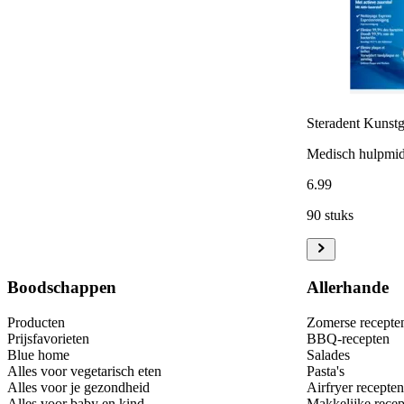
Steradent Kunstge
Medisch hulpmid
6
.
99
90 stuks
Boodschappen
Allerhande
Producten
Zomerse recepte
Prijsfavorieten
BBQ-recepten
Blue home
Salades
Alles voor vegetarisch eten
Pasta's
Alles voor je gezondheid
Airfryer recepten
Alles voor baby en kind
Makkelijke recep