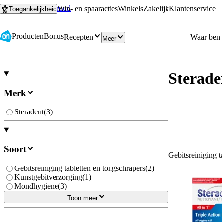
Ga naar hoofdinhoud
Ga naar zoeken
Win- en spaaracties
Winkels
Zakelijk
Klantenservice
Toegankelijkheid
Producten
Bonus
Recepten
Meer
Sterade
Merk
Steradent
(
3
)
Soort
Gebitsreiniging t
Gebitsreiniging tabletten en tongschrapers
(
2
)
Kunstgebitverzorging
(
1
)
Mondhygiene
(
3
)
Toon meer