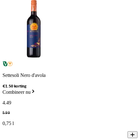
Settesoli Nero d'avola
€1.50 korting
Combineer nu
4
.
49
5
.
99
0,75 l