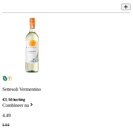
Settesoli Vermentino
€1.50 korting
Combineer nu
4
.
49
5
.
99