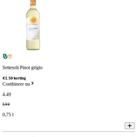
Settesoli Pinot grigio
€1.50 korting
Combineer nu
4
.
49
5
.
99
0,75 l