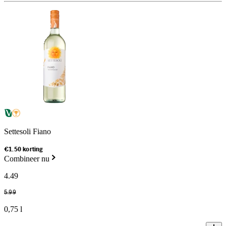
Settesoli Fiano
€1.50 korting
Combineer nu
4
.
49
5
.
99
0,75 l