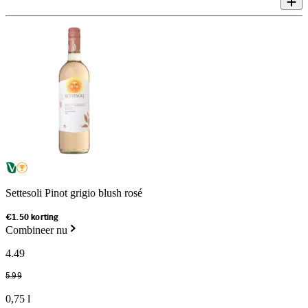
Settesoli Pinot grigio blush rosé
€1.50 korting
Combineer nu
4
.
49
5
.
99
0,75 l