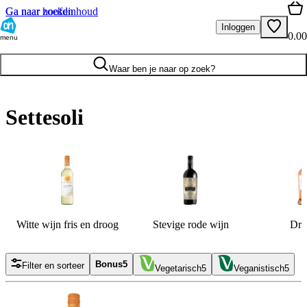
Ga naar hoofdinhoud
Ga naar zoeken
Inloggen
0.00
menu
Waar ben je naar op zoek?
Settesoli
Witte wijn fris en droog
Stevige rode wijn
Dro
Bonus
5
Filter en sorteer
Vegetarisch
5
Veganistisch
5