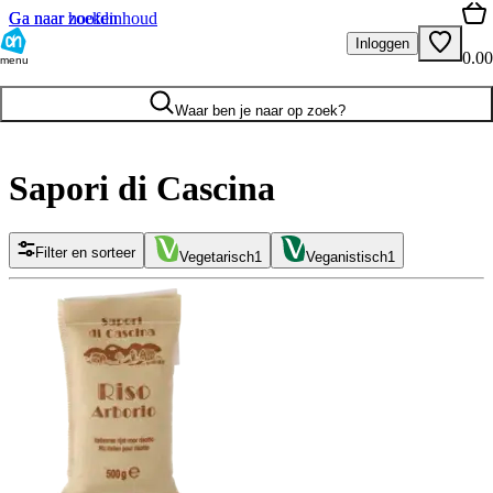
Ga naar hoofdinhoud
Ga naar zoeken
Inloggen
0.00
menu
Waar ben je naar op zoek?
Sapori di Cascina
Filter en sorteer
Vegetarisch
1
Veganistisch
1