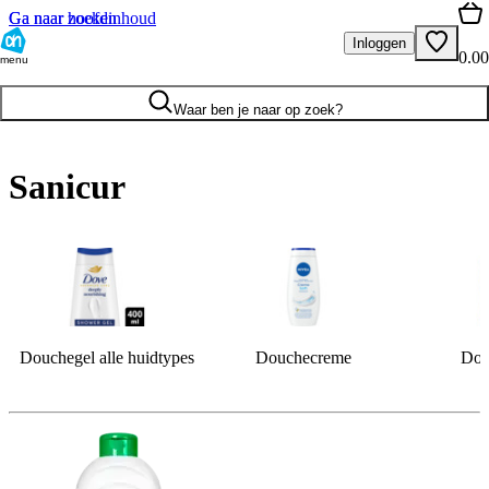
Ga naar hoofdinhoud
Ga naar zoeken
Inloggen
0.00
menu
Waar ben je naar op zoek?
Sanicur
Douchegel alle huidtypes
Douchecreme
Dou