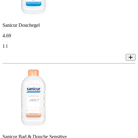
Sanicur Douchegel
4
.
69
1 l
Sanicur Bad & Douche Sensitive