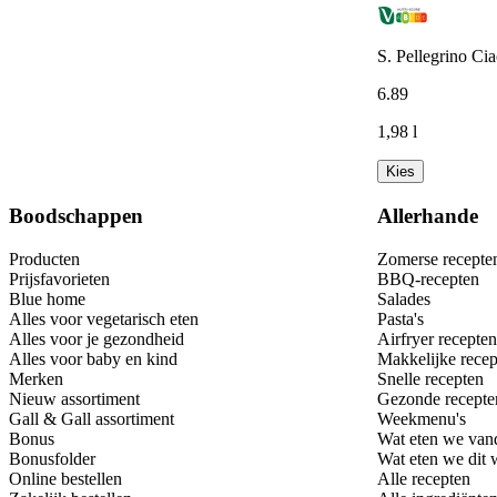
S. Pellegrino Ci
6
.
89
1,98 l
Kies
Boodschappen
Allerhande
Producten
Zomerse recepte
Prijsfavorieten
BBQ-recepten
Blue home
Salades
Alles voor vegetarisch eten
Pasta's
Alles voor je gezondheid
Airfryer recepten
Alles voor baby en kind
Makkelijke recep
Merken
Snelle recepten
Nieuw assortiment
Gezonde recepte
Gall & Gall assortiment
Weekmenu's
Bonus
Wat eten we van
Bonusfolder
Wat eten we dit
Online bestellen
Alle recepten