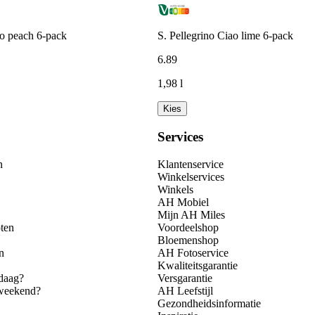
ao peach 6-pack
S. Pellegrino Ciao lime 6-pack
6
.
89
1,98 l
Kies
Services
n
Klantenservice
Winkelservices
Winkels
AH Mobiel
Mijn AH Miles
ten
Voordeelshop
Bloemenshop
n
AH Fotoservice
Kwaliteitsgarantie
daag?
Versgarantie
 weekend?
AH Leefstijl
Gezondheidsinformatie