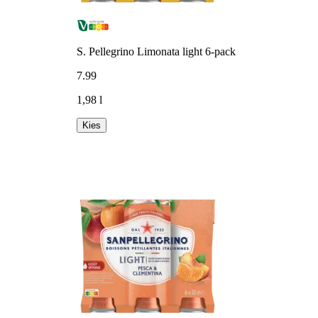
S. Pellegrino Limonata light 6-pack
7
.
99
1,98 l
Kies