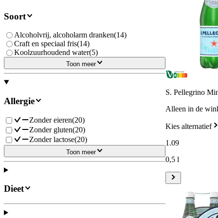
Soort
Alcoholvrij, alcoholarm dranken
(
14
)
Craft en speciaal fris
(
14
)
Koolzuurhoudend water
(
5
)
Toon meer
S. Pellegrino Mi
Allergie
Alleen in de win
Zonder eieren
(
20
)
Kies alternatief
Zonder gluten
(
20
)
Zonder lactose
(
20
)
1
.
09
Toon meer
0,5 l
Dieet