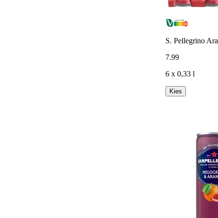
S. Pellegrino Ara
7
.
99
6 x 0,33 l
Kies