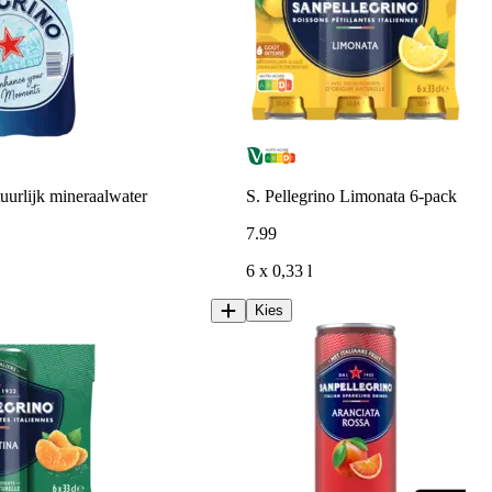
tuurlijk mineraalwater
S. Pellegrino Limonata 6-pack
7
.
99
6 x 0,33 l
Kies