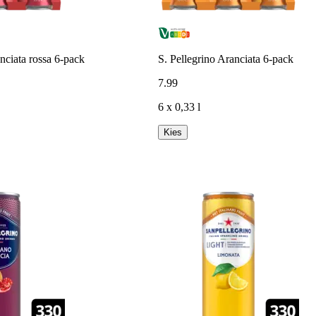
nciata rossa 6-pack
S. Pellegrino Aranciata 6-pack
7
.
99
6 x 0,33 l
Kies