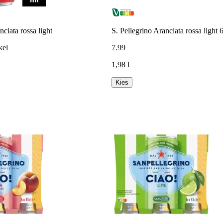
nciata rossa light
S. Pellegrino Aranciata rossa light 
kel
7
.
99
1,98 l
Kies