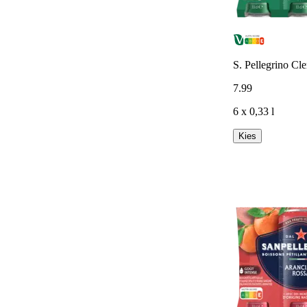
S. Pellegrino Cl
7
.
99
6 x 0,33 l
Kies