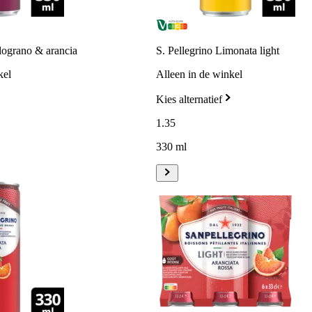
lograno & arancia
S. Pellegrino Limonata light
kel
Alleen in de winkel
Kies alternatief
1
.
35
330 ml