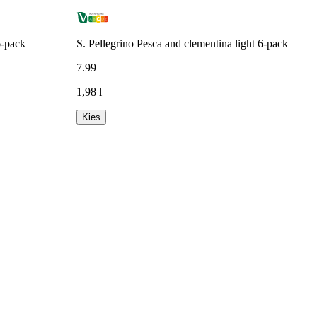
6-pack
S. Pellegrino Pesca and clementina light 6-pack
7
.
99
1,98 l
Kies