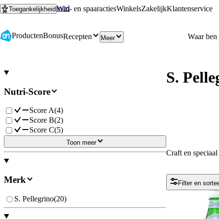
Ga naar hoofdinhoud
Ga naar zoeken
Win- en spaaracties
Winkels
Zakelijk
Klantenservice
Toegankelijkheid
Producten
Bonus
Recepten
Meer
S. Pelle
Nutri-Score
Score A
(
4
)
Score B
(
2
)
Score C
(
5
)
Toon meer
Craft en speciaal 
Merk
Filter en sorte
S. Pellegrino
(
20
)