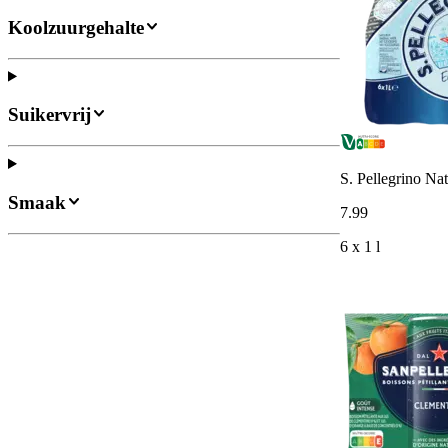
Koolzuurgehalte
Suikervrij
S. Pellegrino Na
Smaak
7
.
99
6 x 1 l