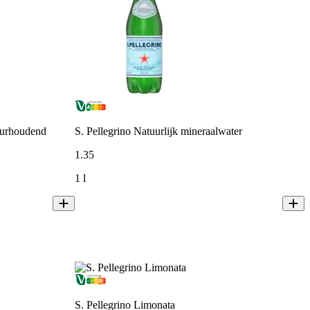
uurhoudend
S. Pellegrino Natuurlijk mineraalwater
1
.
35
1 l
S. Pellegrino Limonata