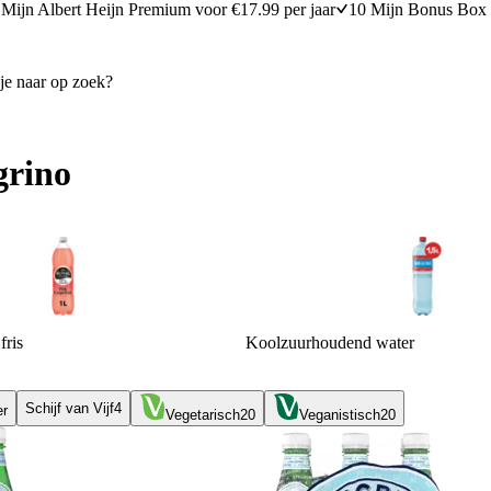
Mijn Albert Heijn Premium voor €17.99 per jaar
10 Mijn Bonus Box 
grino
fris
Koolzuurhoudend water
Schijf van Vijf
4
er
Vegetarisch
20
Veganistisch
20