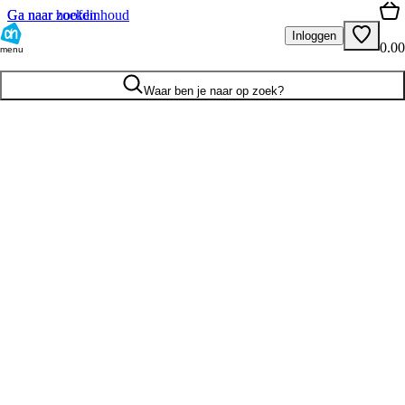
Ga naar hoofdinhoud
Ga naar zoeken
Inloggen
0.00
menu
Waar ben je naar op zoek?