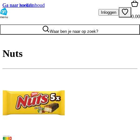
Ga naar hoofdinhoud
Ga naar zoeken
Inloggen
0.00
menu
Waar ben je naar op zoek?
Nuts