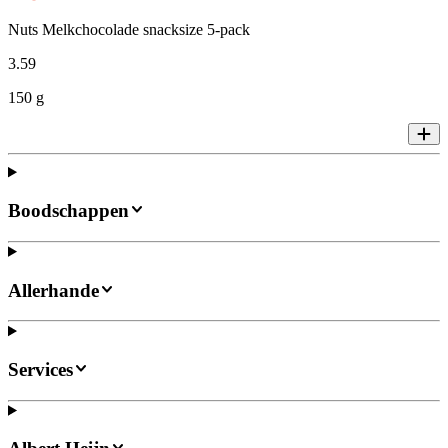
Nuts Melkchocolade snacksize 5-pack
3
.
59
150 g
Boodschappen
Allerhande
Services