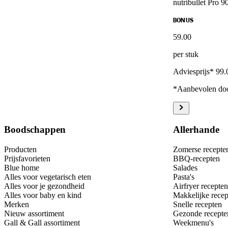
nutribullet Pro 
BONUS
59
.
00
per stuk
Adviesprijs* 99.
*Aanbevolen doo
Boodschappen
Allerhande
Producten
Zomerse recepte
Prijsfavorieten
BBQ-recepten
Blue home
Salades
Alles voor vegetarisch eten
Pasta's
Alles voor je gezondheid
Airfryer recepten
Alles voor baby en kind
Makkelijke recep
Merken
Snelle recepten
Nieuw assortiment
Gezonde recepte
Gall & Gall assortiment
Weekmenu's