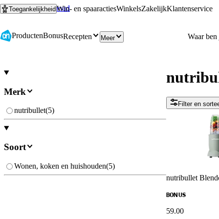
Ga naar hoofdinhoud
Ga naar zoeken
Win- en spaaracties
Winkels
Zakelijk
Klantenservice
Toegankelijkheid
Producten
Bonus
Recepten
Meer
nutribu
Merk
Filter en sorte
nutribullet
(
5
)
Soort
Wonen, koken en huishouden
(
5
)
nutribullet Blend
BONUS
59
.
00