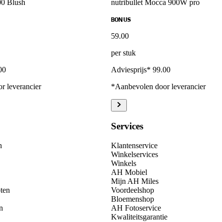
900 Blush
nutribullet Mocca 900W pro
BONUS
59
.
00
per stuk
00
Adviesprijs* 99.00
r leverancier
*Aanbevolen door leverancier
Services
n
Klantenservice
Winkelservices
Winkels
AH Mobiel
Mijn AH Miles
ten
Voordeelshop
Bloemenshop
n
AH Fotoservice
Kwaliteitsgarantie