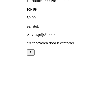
nutribullet 900 Pro all linen
BONUS
59
.
00
per stuk
Adviesprijs* 99.00
*Aanbevolen door leverancier