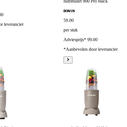
nutribullet 900 Pro black
BONUS
00
59
.
00
r leverancier
per stuk
Adviesprijs* 99.00
*Aanbevolen door leverancier